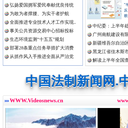
弘扬爱国拥军爱民奉献优良传统
"
中国公民新闻网.
反
为敢为者撑腰、为实干者护航
败
全面推进专业技术人才工作实现..
中纪委：上半年处
事关公共资源交易中心招标投标
广州南航建设有
中国公共新闻网.
生态环境监测“十五五”规划
新疆维吾尔自治
三年瞒报超千万 隐匿收入偷税被查处..
部署28条重点任务举措扩大消费
黑龙江省佳木斯
从抓作风入手推进全面从严治党
解读上半年全国
中国法制新闻网.
数据
中国法治新闻网.
WWW.Videosnews.cn
ww
中国法院新闻网.
祁连巍巍树丰碑
高回报