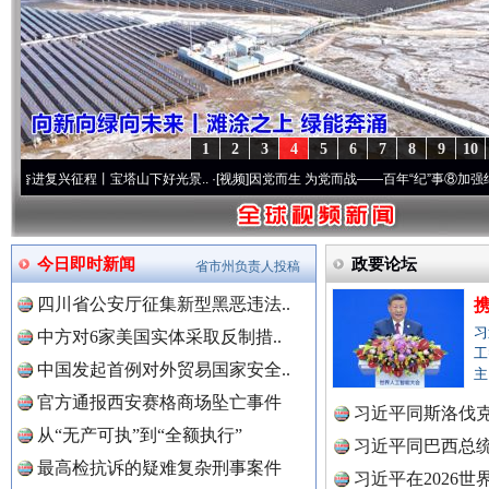
1
2
3
4
5
6
7
8
9
10
征程丨宝塔山下好光景..
·[视频]
因党而生 为党而战——百年“纪”事⑧加强纪律..
·[视频]
今日即时新闻
政要论坛
省市州负责人投稿
“后车司机肯定在骂我”
全民健身
四川省公安厅征集新型黑恶违法..
习
中方对6家美国实体采取反制措..
工
中国发起首例对外贸易国家安全..
主
官方通报西安赛格商场坠亡事件
习近平同斯洛伐
从“无产可执”到“全额执行”
习近平同巴西总
最高检抗诉的疑难复杂刑事案件
习近平在2026