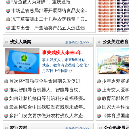
“活鱼被人为麻醉”，重庆通报
市场监管总局部署开展网络食品安全..
冻干草莓测出二十几种农药残留？云..
重拳出击！严查酒类产品五大违法违..
三年瞒报超千万 隐匿收入偷税被查处..
残疾人新闻
公众关注教育
更多/MORE>>>
事关残疾人未来5年
事关残疾人，未来5年补贴、
就业、教育有这些暖心变化7
月27日上午国新办..
首次将“孤独症全生命周期关爱促进..
少年逐梦赛场
推动智能导盲机器人、智能导盲杖、..
上海交大医
如何让脑机接口等前沿科技造福残疾..
教育部部长怀
最高检联合中国残联发布残疾未成年..
国家大学科技
祁连巍巍树丰碑
高回报
多部门发文要求做好农村残疾人常态..
《体育强国建
农业农村
公众形象展
更多/MORE>>>