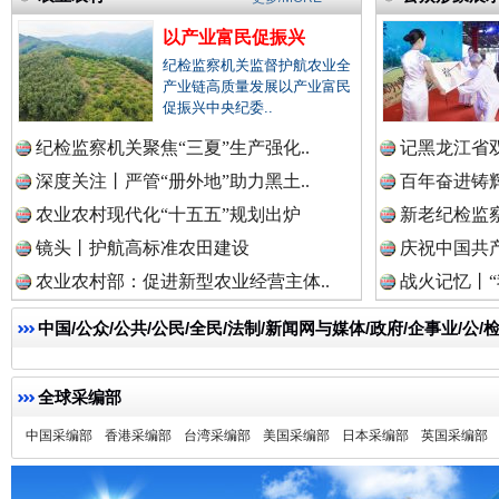
以产业富民促振兴
纪检监察机关监督护航农业全
产业链高质量发展以产业富民
促振兴中央纪委..
纪检监察机关聚焦“三夏”生产强化..
记黑龙江省双
深度关注丨严管“册外地”助力黑土..
百年奋进铸辉
农业农村现代化“十五五”规划出炉
新老纪检监察
一枚“钉子”竟然扎入要害部门
镜头丨护航高标准农田建设
庆祝中国共产
农业农村部：促进新型农业经营主体..
战火记忆丨“
中国/公众/公共/公民/全民/法制/新闻网与媒体/政府/企事业/
全球采编部
中国采编部
香港采编部
台湾采编部
美国采编部
日本采编部
英国采编部