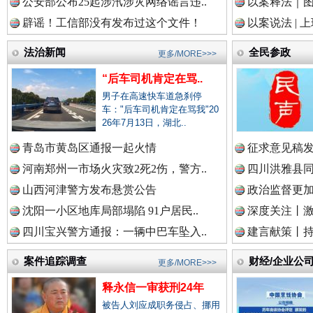
中国视频新闻网.
公安部公布25起涉汛涉灾网络谣言违..
以案释法｜图“
辟谣！工信部没有发布过这个文件！
以案说法 | 
雄关漫道展新颜
“
法治新闻
全民参政
更多/MORE>>>
中国廉政法纪网.
“后车司机肯定在骂..
男子在高速快车道急刹停
车："后车司机肯定在骂我"20
26年7月13日，湖北..
中国律师在线.中
青岛市黄岛区通报一起火情
征求意见稿发
河南郑州一市场火灾致2死2伤，警方..
四川洪雅县同
山西河津警方发布悬赏公告
政治监督更
中国参政网.中
沈阳一小区地库局部塌陷 91户居民..
深度关注丨
衣柜里的秘密
高速路上
四川宝兴警方通报：一辆中巴车坠入..
建言献策丨持
中国全民新闻网.
案件追踪调查
财经/企业公
更多/MORE>>>
释永信一审获刑24年
被告人刘应成职务侵占、挪用