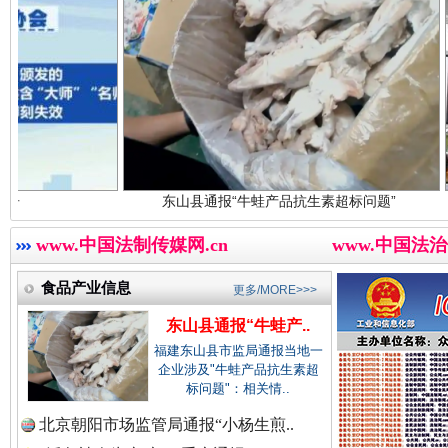
世界屋脊 天路回响
永
中国视频新闻网.
中国廉政法纪网.
东山县通报“牛蛙产品抗生素超标问题”
www.中国法制传媒网.cn
www.中国法治
中国律师在线.中
食品产业信息
更多/MORE>>>
红船起航处 潮起向未来
广州首
东山县通报“牛蛙产..
福建东山县市监局通报当地一
中国参政网.中
企业涉及"牛蛙产品抗生素超
标问题"：相关情..
北京朝阳市场监管局通报“小杨生煎..