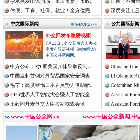
彭水突发山体崩塌 重庆市委、市政..
山西：不断
休假、工资、社保、就业！全方位完..
深度关注 | 
中国法院新闻网.
中文国际新闻
公共国际新闻
更多/MORE>>>
外交部发布重磅视频
7月13日，外交部发言人办公
中国检察新闻网.
室发布双语视频《南海听涛》
中国公共新闻网..
中方公布：对6家美国实体采取反制..
China and the
“后车司机肯定在骂我”
全民健身
中国医药新闻网.
中国发起首例对外贸易国家安全调查
Li Qiang to At
毛宁：高度警惕日本右翼势力借助新..
Colombian Mini
2026世界人工智能大会暨人工智能全..
Assistant Fore
中国企业新闻网.
王毅同丹麦外交大臣拉斯穆森会谈
Assistant Fore
www.中国公众网.cn
www.中国公众新闻.中
中国农业新闻网.