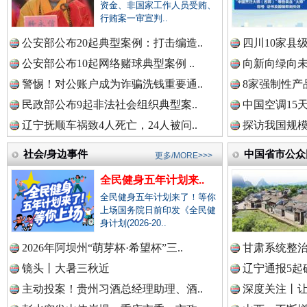
资金、非国家工作人员受贿、
中国公众新闻网.
行贿案一审宣判..
公安部公布20起典型案例：打击编造..
四川10家县
公安部公布10起网络赌球典型案例 ..
向新向绿向未
中国公民新闻网.
警惕！对公账户成为诈骗洗钱重要通..
8家强制性产
春天里的科技盛宴
民政部公布9起非法社会组织典型案..
中国空调15
辽宁抚顺车祸致4人死亡，24人被问..
探访我国规模
中国公共新闻网.
社会/身边事件
中国省市公众
更多/MORE>>>
全民健身五年计划来..
全民健身五年计划来了！等你
中国法制新闻网.
上场国务院日前印发《全民健
身计划(2026-20..
2026年阿坝州“萌芽杯·希望杯”三..
甘肃系统整治
镜头丨大暑三秋近
辽宁通报5起
中国法治新闻网.
巳巳如意，开工大吉！
三轮上
主动投案！贵州习酒总经理助理、酒..
深度关注丨让