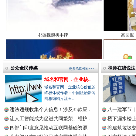
中国检察新闻网.
中国医药新闻网.
公众全民传媒
律师在线说法
更多/MORE>>>
一枚“钉子”竟然扎入要害部门
中国企业新闻网.
域名和官网，企业核..
域名和官网，企业核心价值的
终极体现作者：中国法治新闻
网总编辑亓淦玉..
中国农业新闻网.
违法违规收集个人信息！涉及35款应..
八一建军节｜
让人工智能成为促进共同繁荣、维护..
楼下漏水楼上
四部门印发意见推动互联网基础资源..
将建筑垃圾