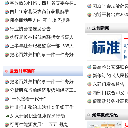
事故致5死1伤，四川省安委会挂..
理高级..
习近平会见哈萨
四川10家县级农商行获批解散
习近平将出席20
闻令而动明方向 靶向攻坚提质..
球治理..
世界屋脊 天路回响
永
法制新闻
行业协会接连发公告
执行局长被指低俗骚扰女当事人
上半年处分纪检监察干部1535人
8
起
把老百姓关切的事一件一件办好
国
最高检公安部联
最新时事新闻
周岁未..
新修订的《人民
把老百姓关切的事一件一件办好
中国全民新闻网.
布
六部门发布通告
分析研究当前经济形势和经济工..
两部门联合印发
“一代接着一代干”
红船起航处 潮起向未来
广州首
定》
促家政服务业高质
推进打击整治非法社会组织工作
中国公众新闻网.
聚焦廉政法纪
深入开展职业健康保护行动
可再生能源发展“十五五”规划