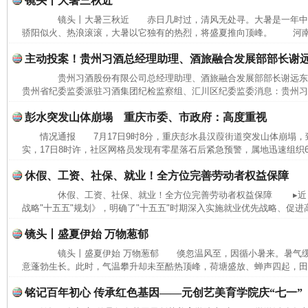
镜头丨大暑三秋近
镜头丨大暑三秋近 赤日几时过，清风无处寻。大暑是一年中
骄阳似火、热浪滚滚，大暑以它独有的热烈，将盛夏推向顶峰。 河南省
主动投案！贵州习酒总经理助理、酒旅融合发展部部长谢
贵州习酒股份有限公司总经理助理、酒旅融合发展部部长谢远
贵州省纪委监委派驻习酒集团纪检监察组、汇川区纪委监委消息：贵州习酒
彭水突发山体崩塌 重庆市委、市政府：高度重视
情况通报 7月17日9时8分，重庆彭水县汉葭街道突发山体崩塌
实，17日8时许，社区网格员发现有零星落石后紧急预警，属地迅速组织6
休假、工资、社保、就业！全方位完善劳动者权益保障
休假、工资、社保、就业！全方位完善劳动者权益保障 ▸近日
战略"十五五"规划》，明确了"十五五"时期深入实施就业优先战略、促进高
镜头丨盛夏伊始 万物葱郁
镜头丨盛夏伊始 万物葱郁 倏忽温风至，因循小暑来。暑气缓
意蓬勃生长。此时，气温攀升却未至酷热顶峰，荷塘盛放、蝉声四起，田间
铭记百年初心 传承红色基因——元创艺美育学院庆“七一”