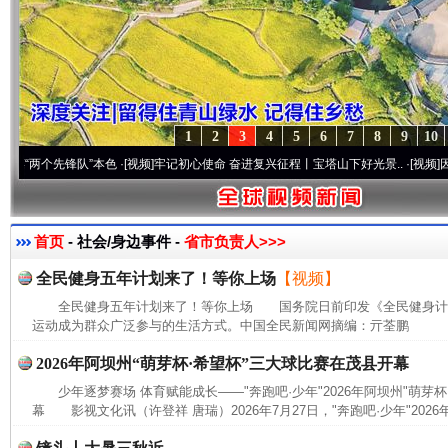
1
2
3
4
5
6
7
8
9
10
两个先锋队”本色
·[视频]
牢记初心使命 奋进复兴征程丨宝塔山下好光景..
·[视频]
因党而生
首页
- 社会/身边事件 -
省市负责人>>>
全民健身五年计划来了！等你上场
【视频】
全民健身五年计划来了！等你上场 国务院日前印发《全民健身计划(20
运动成为群众广泛参与的生活方式。中国全民新闻网摘编：亓荃鹏
2026年阿坝州“萌芽杯·希望杯”三大球比赛在茂县开幕
少年逐梦赛场 体育赋能成长——"奔跑吧·少年"2026年阿坝州"萌芽
幕 影视文化讯（许登祥 唐瑞）2026年7月27日，"奔跑吧·少年"2026年