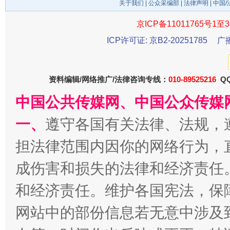
关于我们
|
公众采编部
|
法律声明
| 中国
京ICP备11011765号1至3
ICP许可证: 京B2-20251785
广
千年窑火 生生不息
一
资料编辑/网络推广/法律咨询专线：
010-89525216
QQ
中国公共传媒网、中国公众传媒
一、
遵守各国有关法律、法规，
担法律范围内因你的网络行为，
成伤害和损失的法律和经济责任
和经济责任。维护各国宪法，保
揭开“小金库”的免责幌子
网站中的部份信息若无意中涉及