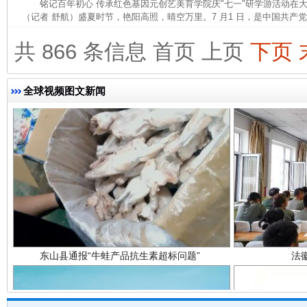
铭记百年初心 传承红色基因元创艺美育学院庆"七一"研学游活动
（记者 舒航）盛夏时节，艳阳高照，晴空万里。7 月1 日，是中国共产党建
完善运行机制助力责任有效落实
一纸欠条
共 866 条信息
首页
上页
下页
全球视频图文新闻
东山县通报“牛蛙产品抗生素超标问题”
法