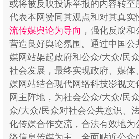
或将被反映投诉举报的内容转至
代表本网赞同其观点和对其真实
流传媒舆论为导向
，强化反腐和
东山县通报“牛蛙产品抗生素超标问题”
法
营造良好舆论氛围。通过中国公共
媒网站架起政府和公众/大众/民
社会发展，最终实现政府、媒体、
媒网站结合现代网络科技影视文
网主阵地，为社会公众/大众/民
众/大众/民众对社会公共意识、
千年窑火 生生不息
一
化传媒合作交流，合法有效地为公
络信息传媒为主，全面贴近公众/