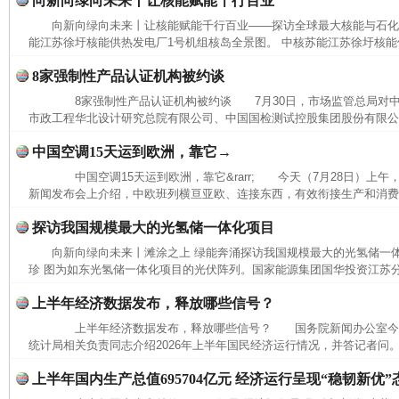
向新向绿向未来丨让核能赋能千行百业
向新向绿向未来丨让核能赋能千行百业——探访全球最大核能与石
能江苏徐圩核能供热发电厂1号机组核岛全景图。 中核苏能江苏徐圩核能供
8家强制性产品认证机构被约谈
8家强制性产品认证机构被约谈 7月30日，市场监管总局对中
市政工程华北设计研究总院有限公司、中国国检测试控股集团股份有限公司
中国空调15天运到欧洲，靠它→
中国空调15天运到欧洲，靠它&rarr; 今天（7月28日）上
新闻发布会上介绍，中欧班列横亘亚欧、连接东西，有效衔接生产和消费，
探访我国规模最大的光氢储一体化项目
向新向绿向未来丨滩涂之上 绿能奔涌探访我国规模最大的光氢储一
珍 图为如东光氢储一体化项目的光伏阵列。国家能源集团国华投资江苏
完善运行机制助力责任有效落实
一纸欠条
上半年经济数据发布，释放哪些信号？
上半年经济数据发布，释放哪些信号？ 国务院新闻办公室今
统计局相关负责同志介绍2026年上半年国民经济运行情况，并答记者问。
上半年国内生产总值695704亿元 经济运行呈现“稳韧新优”