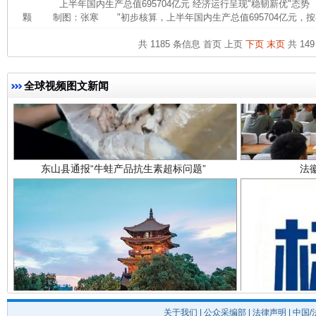
上半年国内生产总值695704亿元 经济运行呈现"稳韧新优"态
颗 制图：张寒 "初步核算，上半年国内生产总值695704亿元，按
共 1185 条信息
首页
上页
下页
末页
共 149
全球视频图文新闻
东山县通报“牛蛙产品抗生素超标问题”
法
千年窑火 生生不息
一
关于我们
|
公众采编部
|
法律声明
| 中国