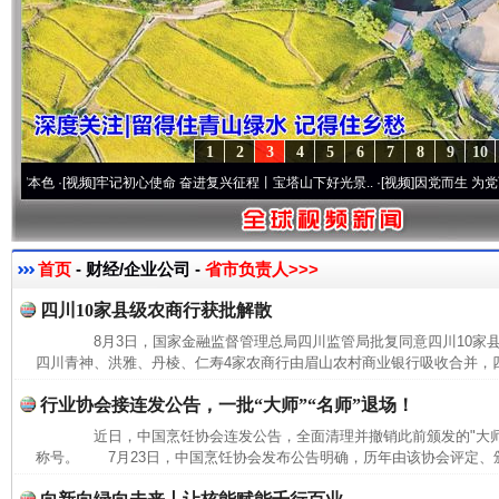
1
2
3
4
5
6
7
8
9
10
色
·[视频]
牢记初心使命 奋进复兴征程丨宝塔山下好光景..
·[视频]
因党而生 为党而战——
首页
- 财经/企业公司 -
省市负责人>>>
四川10家县级农商行获批解散
8月3日，国家金融监督管理总局四川监管局批复同意四川10家
四川青神、洪雅、丹棱、仁寿4家农商行由眉山农村商业银行吸收合并，四
行业协会接连发公告，一批“大师”“名师”退场！
近日，中国烹饪协会连发公告，全面清理并撤销此前颁发的"大师""
称号。 7月23日，中国烹饪协会发布公告明确，历年由该协会评定、颁