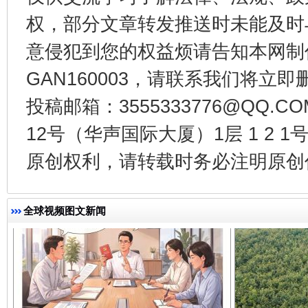
权，部分文章转发推送时未能及时
意侵犯到您的权益烦请告知本网制作采编
千年窑火 生生不息
一
GAN160003，请联系我们将立即删
投稿邮箱：3555333776@QQ
12号（华声国际大厦）1层 1 2
原创权利，请转载时务必注明原创作
全球视频图文新闻
揭开“小金库”的免责幌子