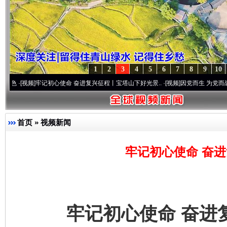
1
2
3
4
5
6
7
8
9
10
]
牢记初心使命 奋进复兴征程丨宝塔山下好光景..
·[视频]
因党而生 为党而战——百年“纪
首页
»
视频新闻
牢记初心使命 奋
牢记初心使命 奋进