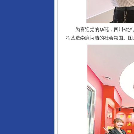
为喜迎党的华诞，四川省泸县
程营造崇廉尚洁的社会氛围。图