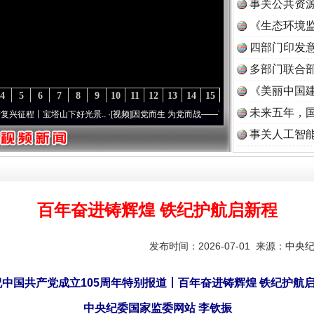
事关公共资
《生态环境监
读
四部门印发
多部门联合部
《美丽中国建
4
5
6
7
8
9
10
11
12
13
14
15
未来五年，
下好光景..
·[视频]
因党而生 为党而战——百年“纪”事⑧加强纪律..
·[视频]
牢记初心使命 
事关人工智
百年奋进铸辉煌 铁纪护航启新程
发布时间：2026-07-01 来源：
中央
中国共产党成立105周年特别报道丨百年奋进铸辉煌 铁纪护航
中央纪委国家监委网站 李钦振