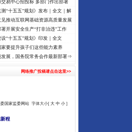
源交易中心招投标 多部门作出部署
测“十五五”规划》发布｜全文｜解
意见推动互联网基础资源高质量发展
署开展安全生产“打非治违”工作
设“十五五”规划》印发｜全文
国家要提升孩子们这些能力素养
奋进复兴征程丨“转折之城”激荡..
·[视频]
牢记初心使命 奋进复兴征程丨红船起航处 潮起
能发展，国务院常务会作最新部署⇒
网络推广投稿请点击这里>>
纪委国家监委网站
字体大小[
大
中
小
]
启新程