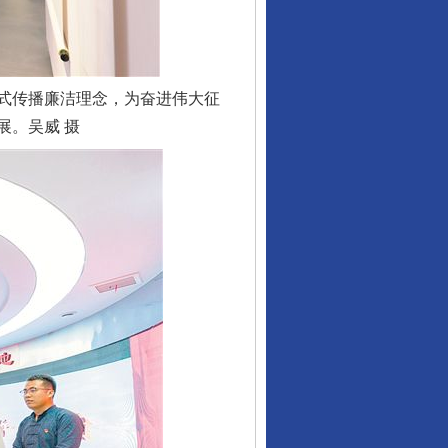
式传播廉洁理念，为奋进伟大征
展。吴威 摄