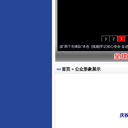
1
2
3
变雪域高原..
·[视频]
永葆“两个先锋队”本色
·[视频]
牢记初心使命 奋进复兴征程丨宝塔山
首页
»
公众形象展示
庆祝