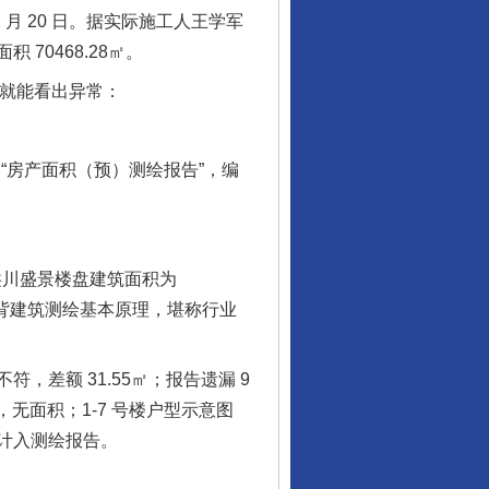
 月 20 日。据实际施工人王学军
0468.28㎡。
眼就能看出异常：
“房产面积（预）测绘报告”，编
洪川盛景楼盘建筑面积为
完全违背建筑测绘基本原理，堪称行业
额 31.55㎡；报告遗漏 9
㎡，无面积；1-7 号楼户型示意图
计入测绘报告。