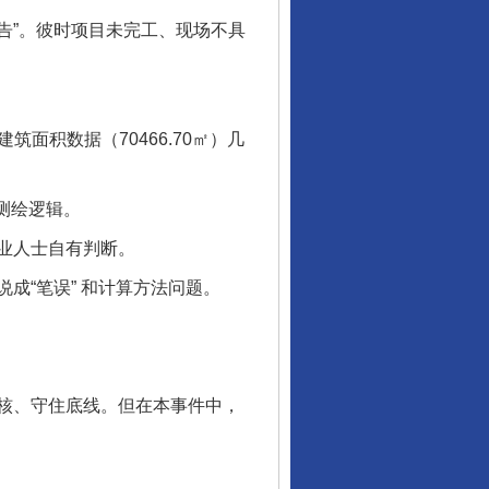
实测报告”。彼时项目未完工、现场不具
建筑面积数据（70466.70㎡）几
行业协会接连发公告
测绘逻辑。
业人士自有判断。
“笔误” 和计算方法问题。
核、守住底线。但在本事件中，
让核能赋能千行百业