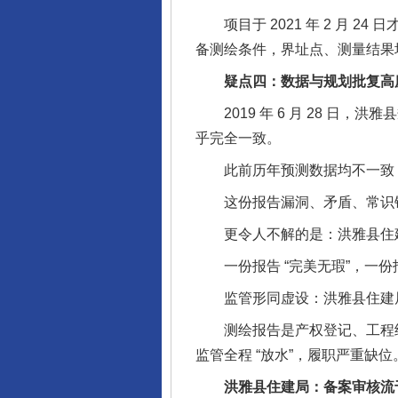
项目于 2021 年 2 月 24 
备测绘条件，界址点、测量结果
疑点四：数据与规划批复高度
2019 年 6 月 28 日，洪
完善运行机制助力责任有效落
乎完全一致。
此前历年预测数据均不一致，唯
这份报告漏洞、矛盾、常识错
更令人不解的是：洪雅县住建局
一份报告 “完美无瑕”，一份报
监管形同虚设：洪雅县住建局
测绘报告是产权登记、工程结
东山县通报“牛蛙产品抗生素超标问
监管全程 “放水”，履职严重缺位
洪雅县住建局：备案审核流于