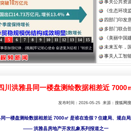
事关公共资
《生态环境监
读
四部门印发
多部门联合部
《美丽中国建
4
5
6
7
8
9
10
11
12
13
14
15
未来五年，
·[视频]
牢记初心使命 奋进复兴征程丨“转折之城”激荡..
·[视频]
牢记初心使命 奋进复兴征
事关人工智
四川洪雅县同一楼盘测绘数据相差近 7000
发布时间：2026-05-25 来源：
搜狐网
同一楼盘测绘数据相差近 7000㎡ 是谁在造假？住建局、规自
—— 洪雅县房地产开发乱象系列报道之一