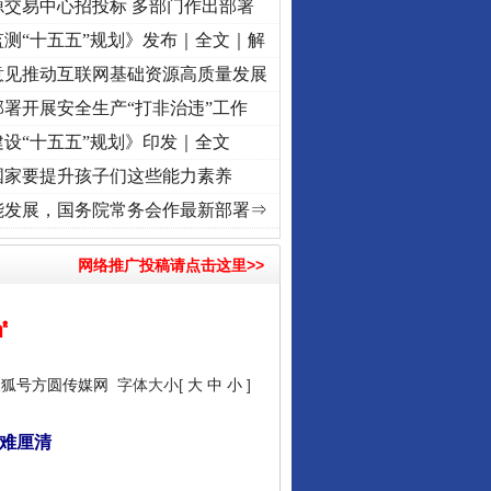
源交易中心招投标 多部门作出部署
测“十五五”规划》发布｜全文｜解
意见推动互联网基础资源高质量发展
署开展安全生产“打非治违”工作
设“十五五”规划》印发｜全文
国家要提升孩子们这些能力素养
程丨红船起航处 潮起..
·[视频]
一首歌的时间，读懂乐至的“诗与远方”
·[视频]
从《水浒传
能发展，国务院常务会作最新部署⇒
网络推广投稿请点击这里>>
㎡
搜狐号方圆传媒网
字体大小[
大
中
小
]
局难厘清