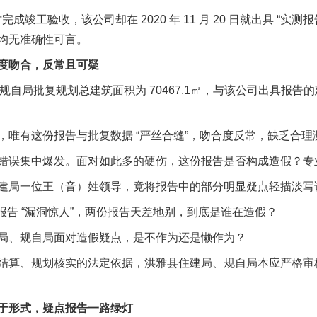
日才完成竣工验收，该公司却在 2020 年 11 月 20 日就出具 “
均无准确性可言。
吻合，反常且可疑
雅县规自局批复规划总建筑面积为 70467.1㎡，与该公司出具报告的
实
一纸欠条伤亲情 巡回调解促和解..
有这份报告与批复数据 “严丝合缝”，吻合度反常，缺乏合理
误集中爆发。面对如此多的硬伤，这份报告是否构成造假？专
一位王（音）姓领导，竟将报告中的部分明显疑点轻描淡写说成
告 “漏洞惊人”，两份报告天差地别，到底是谁在造假？
、规自局面对造假疑点，是不作为还是懒作为？
算、规划核实的法定依据，洪雅县住建局、规自局本应严格审
题”
法徽映军营 权益有保障
。
形式，疑点报告一路绿灯