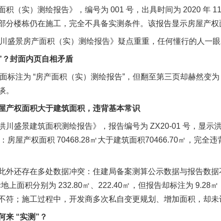
）测绘报告》，编号为 001 号，出具时间为 2020 年 11
分楼栋仍在施工，完全不具备实测条件。该报告显示房屋产权面积 7
洪川盛景房产面积（实）测绘报告》疑点重重，任何懂行的人一
”？封面内页自相矛盾
面标注为 “房产面积（实）测绘报告”，但翻至第三页却赫然变为 
谈。
产权面积大于建筑面积，违背基本常识
盛景建筑面积测绘报告》，报告编号为 ZX20-01 号，显示
示：房屋产权面积 70468.28㎡大于建筑面积70466.70㎡，
还存在多处数据冲突：住建局备案测算公示数据与报告数据不符，差
上面积分别为 232.80㎡、222.40㎡，但报告却标注为 9.28
不符；施工过程中，开发商多次私自变更规划、增加面积，却未
 “实测”？