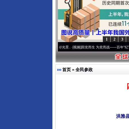
1
2
3
进复兴征程丨宝塔山下好光景..
·[视频]
因党而生 为党而战——百年“纪”事⑧加强纪律..
首页
»
全民参政
洪雅县