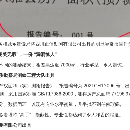
房和城乡建设局将四川正信勘测有限公司出具的明显异常报告作
无瑕”，一份 “漏洞惊人”
的测绘结果，相差高达近 7000㎡，行业罕见，令人震惊。
勘察局测绘工程大队出具
实）测绘报告》，报告编号为 2021CH1Y096 号，出具时间为
采用国家标准 GB/T17986-2000，测得房产总面积 77196.9
、数据闭环，以现有专业水平衡量，几乎找不到任何瑕疵。
堪称 “高手”，隐蔽性、专业性都达到了令人咋舌的程度。
测有限公司出具