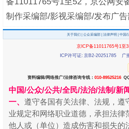
备11011765号1至52，京公网安备：
制作采编部/影视采编部/发布广告
关于我们
|
公众采编部
|
法律声明
| 中国
东山县通报“牛蛙产品抗生素超标问题”
法
京ICP备11011765号1至3
ICP许可证: 京B2-20251785
广
资料编辑/网络推广/法律咨询专线：
010-89525216
QQ
中国/公众/公共/全民/法治/法制/
一、
遵守各国有关法律、法规，遵
业规定和网络职业道德，承担法律
千年窑火 生生不息
一
他人或（单位）造成伤害和损失的