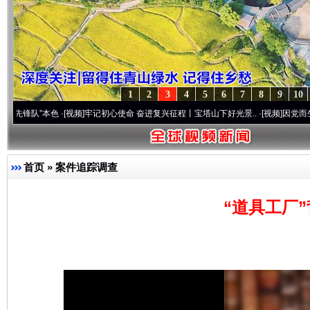
1
2
3
4
5
6
7
8
9
10
”本色
·[视频]
牢记初心使命 奋进复兴征程丨宝塔山下好光景..
·[视频]
因党而生 为党而战
首页
»
案件追踪调查
“道具工厂