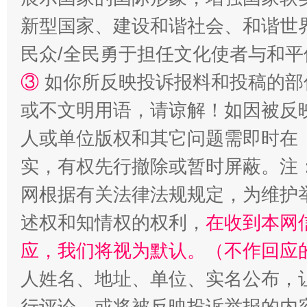
新型国家、建设和谐社会、和谐世界
民众/全民勇于担任文化使者与和
③
如你所反映投诉报料和投稿的部
或不文明用语，请谅解！如因被反
人或单位版权和其它问题需即时在
扯下公款旅游的“隐身衣”
如何以同
实，有权先行撤除或暂时屏蔽。注
网根据有关法律法规规定，为维护
述权和知情权的权利，
在收到本网
应，我们将视为默认。（不作回应
人姓名、地址、单位、实名公布，让
行评论，或将被反映投诉举报的内