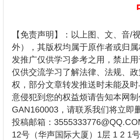
【免责声明】：以上图、文、音/
外），其版权均属于原作者或归属
东山县通报“牛蛙产品抗生素超标问题”
法
发推广仅供学习参考之用，禁止用
仅供交流学习了解法律、法规、政
权，部分文章转发推送时未能及时
意侵犯到您的权益烦请告知本网制作采编
GAN160003，请联系我们将立即删
投稿邮箱：3555333776@QQ
12号（华声国际大厦）1层 1 2
千年窑火 生生不息
一