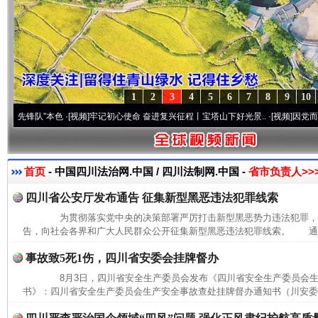
1
2
3
4
5
6
7
8
9
10
锋队”本色
·[视频]
牢记初心使命 奋进复兴征程丨宝塔山下好光景..
·[视频]
因党而生 为党而
首页
- 中国四川法治网.中国 / 四川法制网.中国 -
省市负责人>>
四川省公安厅发布通告 征集新型黑恶违法犯罪线索
为贯彻落实党中央的决策部署严厉打击新型黑恶势力违法犯罪，8
告，向社会各界和广大人民群众公开征集新型黑恶违法犯罪线索。 通告
事故致5死1伤，四川省安委会挂牌督办
8月3日，四川省安全生产委员会发布《四川省安全生产委员会生
书》：四川省安全生产委员会生产安全事故查处挂牌督办通知书（川安委督〔