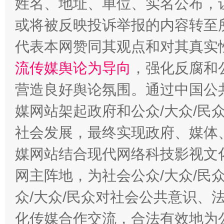
姓名、地址、单位、实名公布，让
或将被反映投诉举报的内容转至
代表本网赞同其观点和对其真实
流传媒舆论为导向
，强化反腐和
营造良好舆论氛围。通过中国公共
媒网站架起政府和公众/大众/民
法徽映军营 权益有保障
让
社会发展，最终实现政府、媒体、
媒网站结合现代网络科技影视文
网主阵地，为社会公众/大众/民
众/大众/民众对社会公共意识、
化传媒合作交流，合法有效地为公