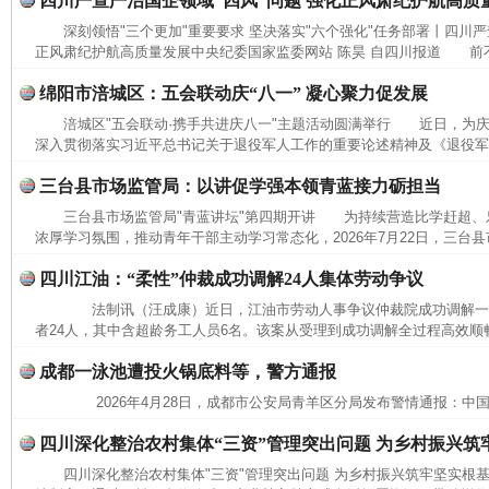
四川严查严治国企领域“四风”问题 强化正风肃纪护航高质
深刻领悟"三个更加"重要要求 坚决落实"六个强化"任务部署丨四川严
正风肃纪护航高质量发展中央纪委国家监委网站 陈昊 自四川报道 前不
绵阳市涪城区：五会联动庆“八一” 凝心聚力促发展
涪城区"五会联动·携手共进庆八一"主题活动圆满举行 近日，为庆
深入贯彻落实习近平总书记关于退役军人工作的重要论述精神及《退役军人
三台县市场监管局：以讲促学强本领青蓝接力砺担当
三台县市场监管局"青蓝讲坛"第四期开讲 为持续营造比学赶超、
浓厚学习氛围，推动青年干部主动学习常态化，2026年7月22日，三台县
四川江油：“柔性”仲裁成功调解24人集体劳动争议
法制讯（汪成康）近日，江油市劳动人事争议仲裁院成功调解一
者24人，其中含超龄务工人员6名。该案从受理到成功调解全过程高效顺畅
成都一泳池遭投火锅底料等，警方通报
2026年4月28日，成都市公安局青羊区分局发布警情通报：中
四川深化整治农村集体“三资”管理突出问题 为乡村振兴筑
四川深化整治农村集体"三资"管理突出问题 为乡村振兴筑牢坚实
完善运行机制助力责任有效落实
行