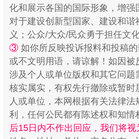
化和展示各国的国际形象，增强
对于建设创新型国家、建设和谐
义；公众/大众/民众勇于担任文
一颗心始终滚烫
还
③
如你所反映投诉报料和投稿的
或不文明用语，请谅解！如因被
涉及个人或单位版权和其它问题
核实属实，有权先行撤除或暂时
人或单位，本网根据有关法律法
利，任何公民都有陈述权和知情
完善运行机制助力责任有效落实
行
后15日内不作出回应，我们将视