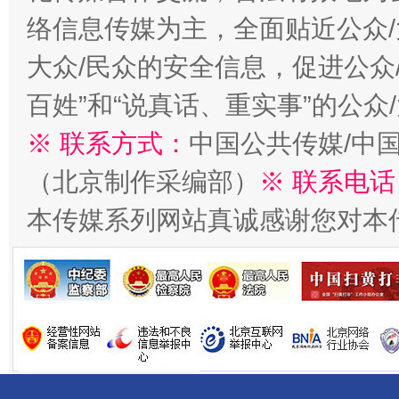
络信息传媒为主，全面贴近公众/
一批国家标准开始实施
从
大众/民众的安全信息，促进公众
百姓”和“说真话、重实事”的公众
※ 联系方式：
中国公共传媒/中
（北京制作采编部）
※ 联系电话
本传媒系列网站真诚感谢您对本
以产业富民促振兴
酒驾