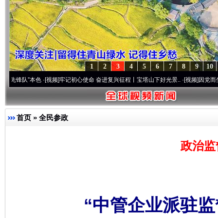
1
2
3
4
5
6
7
8
9
10
本色
·[视频]
牢记初心使命 奋进复兴征程丨宝塔山下好光景..
·[视频]
因党而生 为党而战—
首页
»
全民参政
政治监
“中管企业派驻监