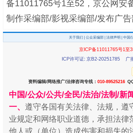
备11011765号1至52，京公网安备：
制作采编部/影视采编部/发布广告
关于我们
|
公众采编部
|
法律声明
| 中国
东山县通报“牛蛙产品抗生素超标问题”
法
京ICP备11011765号1至3
ICP许可证: 京B2-20251785
广
资料编辑/网络推广/法律咨询专线：
010-89525216
QQ
中国/公众/公共/全民/法治/法制/
一、
遵守各国有关法律、法规，遵
业规定和网络职业道德，承担法律
千年窑火 生生不息
一
他人或（单位）造成伤害和损失的