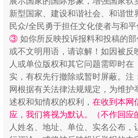
展示国家的国际形象，增强国家软
新型国家、建设和谐社会、和谐世界
民众/全民勇于担任文化使者与和
③
如你所反映投诉报料和投稿的部
或不文明用语，请谅解！如因被反
人或单位版权和其它问题需即时在
扯下公款旅游的“隐身衣”
如何以同
实，有权先行撤除或暂时屏蔽。注
网根据有关法律法规规定，为维护
述权和知情权的权利，
在收到本网
应，我们将视为默认。（不作回应
人姓名、地址、单位、实名公布，让