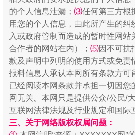
的个人信息泄漏；
⑶
任何第三方根
受贿1.44亿！段成刚被判无期
从幼儿
用您的个人信息，由此所产生的纠
入或政府管制而造成的暂时性网站
合作者的网站在内）；
⑸
因不可抗
款及声明中列明的使用方式或免责
报料信息人承认本网所有条款方可
已经阅读本网条款并承担一切因您
全民健身五年计划来了！等你上场
网无关。本网只是提供公众/公民/
互联网法律法规及行业规定和国际
三、关于网络版权权属问题：
①
本网注明“来源：XXXXXXX网”