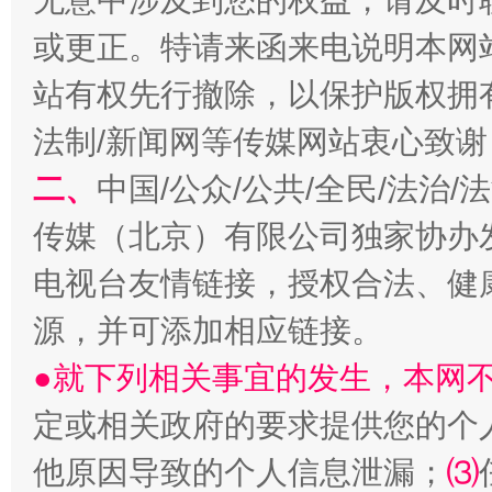
无意中涉及到您的权益，请及时
或更正。特请来函来电说明本网
站有权先行撤除，以保护版权拥有者
揭开“小金库”的免责幌子
法制/新闻网等传媒网站衷心致谢
二、
中国/公众/公共/全民/法治
传媒（北京）有限公司独家协办
电视台友情链接，授权合法、健
源，并可添加相应链接。
●就下列相关事宜的发生，本网
受贿1.44亿！段成刚被判无期
从幼儿
定或相关政府的要求提供您的个
他原因导致的个人信息泄漏；
⑶