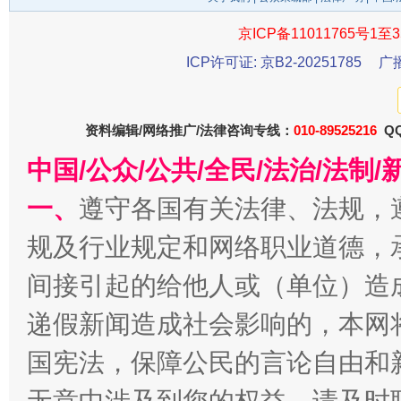
京ICP备11011765号1至3
ICP许可证: 京B2-20251785
广
资料编辑/网络推广/法律咨询专线：
010-89525216
QQ
中国/公众/公共/全民/法治/法
一、
遵守各国有关法律、法规，
千年窑火 生生不息
一
规及行业规定和网络职业道德，
间接引起的给他人或（单位）造
递假新闻造成社会影响的，本网
国宪法，保障公民的言论自由和