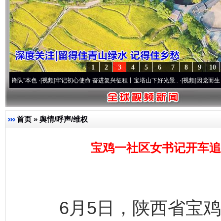
1
2
3
4
5
6
7
8
9
10
本色
·[视频]
牢记初心使命 奋进复兴征程丨宝塔山下好光景..
·[视频]
因党而生 为党而战——
首页
»
舆情/呼声/维权
宝鸡一社区女书记开车追
6月5日，陕西省宝鸡