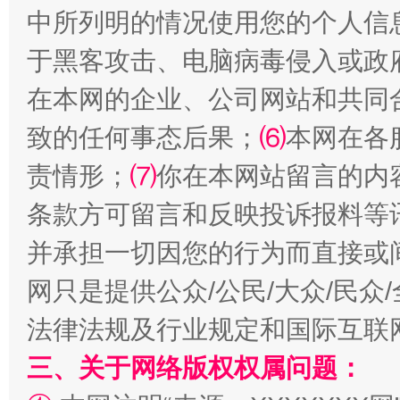
中所列明的情况使用您的个人信
于黑客攻击、电脑病毒侵入或政
在本网的企业、公司网站和共同
致的任何事态后果；
⑹
本网在各
全民健身五年计划来了！等你上场
责情形；
⑺
你在本网站留言的内
条款方可留言和反映投诉报料等
并承担一切因您的行为而直接或
网只是提供公众/公民/大众/民
法律法规及行业规定和国际互联
三、关于网络版权权属问题：
阿坝州三大球赛在茂县开幕
规模最