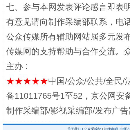
七、参与本网发表评论感言即表明
有意见请向制作采编部联系，电话：0
公众传媒所有辅助网站属多元发
传媒网的支持帮助与合作交流。
完善运行机制助力责任有效落实
一纸欠条
主办 :
★★★★★
中国/公众/公共/全民/
备11011765号1至52，京公网安备：
制作采编部/影视采编部/发布广告
东山县通报“牛蛙产品抗生素超标问题”
法
关于我们
|
公众采编部
|
法律声明
| 中国