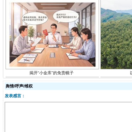
揭开“小金库”的免责幌子
舆情/呼声/维权
发表感言：
受贿1.44亿！段成刚被判无期
从幼儿