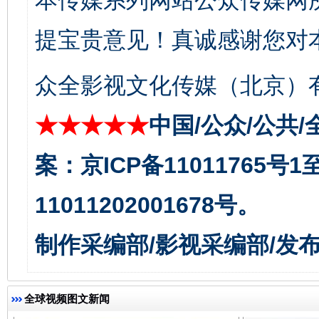
本传媒系列网站公众传媒网
东山县通报“牛蛙产品抗生素超标问题”
法
提宝贵意见！真诚感谢您对
众全影视文化传媒（北京）有
★★★★★
中国/公众/公共/
案：京ICP备11011765号
11011202001678号。
千年窑火 生生不息
一
制作采编部/影视采编部/发
全球视频图文新闻