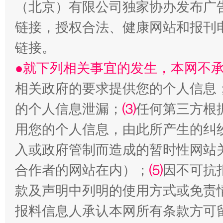
（北京）有限公司独家协办发布广
链接，授权合法、健康网站和报刊
揭开“小金库”的免责幌子
链接。
●就下列相关事宜的发生，本网不
相关政府的要求提供您的个人信息
的个人信息泄漏；
⑶
任何第三方根
用您的个人信息，由此所产生的纠
入或政府管制而造成的暂时性网站
受贿1.44亿！段成刚被判无期
从幼儿
合作者的网站在内）；
⑸
因不可抗
款及声明中列明的使用方式或免责
报料信息人承认本网所有条款方可