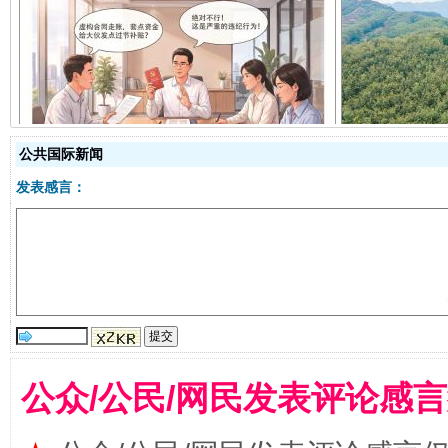
揭开“小金库”的免责幌子
公共国际新闻
发表感言：
受贿1.44亿！段成刚被判无期
从幼儿
公众/公民/网民发表评论感