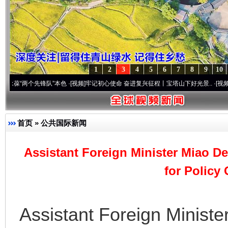
1
2
3
4
5
6
7
8
9
10
个先锋队”本色
·[视频]
牢记初心使命 奋进复兴征程丨宝塔山下好光景..
·[视频]
因党而生 
首页
»
公共国际新闻
Assistant Foreign Minister Miao D
for Policy
Assistant Foreign Minist