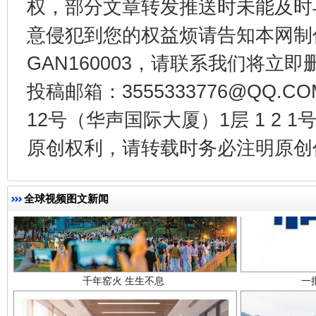
权，部分文章转发推送时未能及时
东山县通报“牛蛙产品抗生素超标问题”
法
意侵犯到您的权益烦请告知本网制作采编
GAN160003，请联系我们将立即删
投稿邮箱：3555333776@QQ
12号（华声国际大厦）1层 1 2
原创权利，请转载时务必注明原创作
千年窑火 生生不息
一
全球视频图文新闻