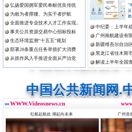
弘扬爱国拥军爱民奉献优良传统
"
反
为敢为者撑腰、为实干者护航
中国公众新闻网.
败
全面推进专业技术人才工作实现..
中纪委：上半年处
事关公共资源交易中心招标投标
广州南航建设有
生态环境监测“十五五”规划
中国公民新闻网.
新疆维吾尔自治
部署28条重点任务举措扩大消费
黑龙江省佳木斯
从抓作风入手推进全面从严治党
解读上半年全国
中国公共新闻网.
红船起航处 潮起向未来
数据
广州首
中国法制新闻网.
WWW.Videosnews.cn
ww
中国法治新闻网.