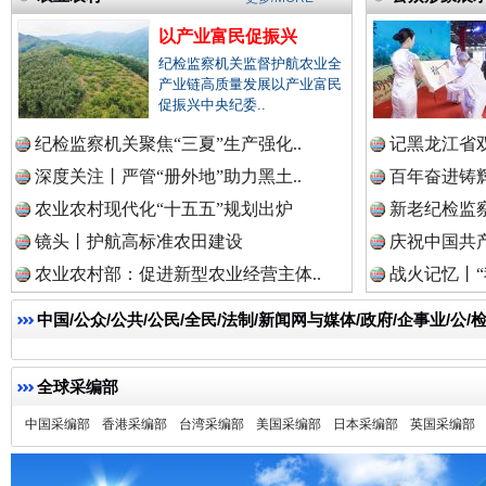
三年瞒报超千万 隐匿收入偷税被查处..
以产业富民促振兴
纪检监察机关监督护航农业全
产业链高质量发展以产业富民
促振兴中央纪委..
纪检监察机关聚焦“三夏”生产强化..
记黑龙江省双
深度关注丨严管“册外地”助力黑土..
百年奋进铸辉
农业农村现代化“十五五”规划出炉
新老纪检监察
镜头丨护航高标准农田建设
庆祝中国共产
农业农村部：促进新型农业经营主体..
战火记忆丨“
祁连巍巍树丰碑
高回报
中国/公众/公共/公民/全民/法制/新闻网与媒体/政府/企事业/
全球采编部
中国采编部
香港采编部
台湾采编部
美国采编部
日本采编部
英国采编部