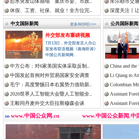
彭水突发山体崩塌 重庆市委、市政..
库尔勒市交通
休假、工资、社保、就业！全方位完..
深度关注丨让
春天里的科技盛宴
中国法治新闻网.
中文国际新闻
公共国际新闻
更多/MORE>>>
外交部发布重磅视频
7月13日，外交部发言人办公
中国法院新闻网.
室发布双语视频《南海听涛》
中国公共新闻网..
中方公布：对6家美国实体采取反制..
China and the
中国发起首例对外贸易国家安全调查
Li Qiang to At
中国检察新闻网.
毛宁：高度警惕日本右翼势力借助新..
Colombian Mini
2026世界人工智能大会暨人工智能全..
Assistant Fore
巳巳如意，开工大吉！
三轮上
王毅同丹麦外交大臣拉斯穆森会谈
Assistant Fore
中国医药新闻网.
www.中国公众网.cn
www.中国公众新闻.中