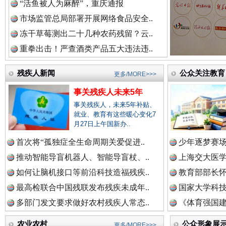
“活鱼被人为麻醉”，重庆通报
中国参政网.中
市场监管总局部署开展网络食品安全..
冻干草莓测出二十几种农药残留？云..
重拳出击！严查酒类产品五大违法违..
残疾人新闻
公众关注教育
更多/MORE>>>
事关残疾人未来5年
红船起航处 潮起向未来
广州首
事关残疾人，未来5年补贴、
就业、教育有这些暖心变化7
月27日上午国新办..
首次将“孤独症全生命周期关爱促进..
少年逐梦赛场
推动智能导盲机器人、智能导盲杖、..
上海交大医
如何让脑机接口等前沿科技造福残疾..
教育部部长怀
最高检联合中国残联发布残疾未成年..
国家大学科技
多部门发文要求做好农村残疾人常态..
《体育强国建
农业农村
公众形象展
更多/MORE>>>