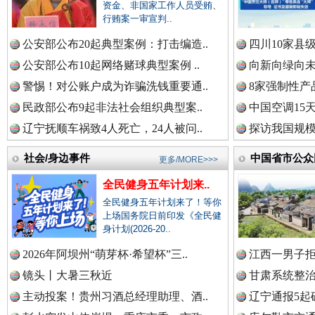
资金、非国家工作人员受贿、
行贿案一审宣判..
中国全民新闻网.
公安部公布20起典型案例：打击编造..
四川10家县
公安部公布10起网络赌球典型案例 ..
向新向绿向未
警惕！对公账户成为诈骗洗钱重要通..
8家强制性产
中国公众新闻网.
民政部公布9起非法社会组织典型案..
中国空调15
辽宁抚顺车祸致4人死亡，24人被问..
探访我国规模
衣柜里的秘密
高速路上
社会/身边事件
中国公民新闻网.
中国省市公众
更多/MORE>>>
全民健身五年计划来..
全民健身五年计划来了！等你
上场国务院日前印发《全民健
中国公共新闻网.
身计划(2026-20..
2026年阿坝州“萌芽杯·希望杯”三..
江西一男子拒
镜头丨大暑三秋近
甘肃系统整治
中国法制新闻网.
主动投案！贵州习酒总经理助理、酒..
辽宁通报5起