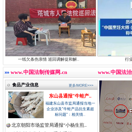
中国企业新闻网.
中国农业新闻网.
“后车司机肯定在骂我”
全民健身
中国视频新闻网.
条伤亲情 巡回调解促和解..
行业协会接连发公
www.中国法制传媒网.cn
www.中国法治
中国廉政法纪网.
食品产业信息
更多/MORE>>>
东山县通报“牛蛙产..
福建东山县市监局通报当地一
企业涉及"牛蛙产品抗生素超
中国律师在线.中
世界屋脊 天路回响
永
标问题"：相关情..
北京朝阳市场监管局通报“小杨生煎..