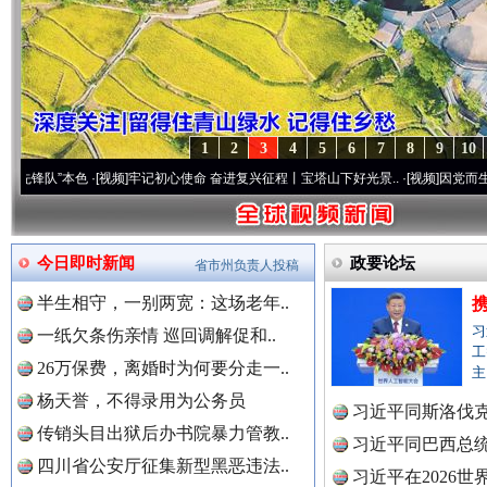
1
2
3
4
5
6
7
8
9
10
色
·[视频]
牢记初心使命 奋进复兴征程丨宝塔山下好光景..
·[视频]
因党而生 为党而战——
今日即时新闻
政要论坛
省市州负责人投稿
半生相守，一别两宽：这场老年..
习
一纸欠条伤亲情 巡回调解促和..
工
26万保费，离婚时为何要分走一..
主
杨天誉，不得录用为公务员
习近平同斯洛伐
传销头目出狱后办书院暴力管教..
习近平同巴西总
四川省公安厅征集新型黑恶违法..
习近平在2026