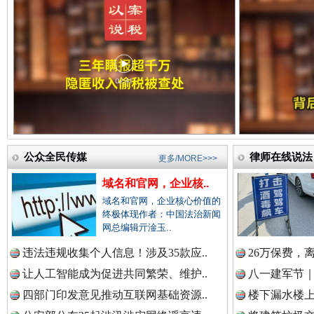
三年瞒报超千万 隐匿收入偷税被查处..
中国法院新闻网.
中国检察新闻网.
公众全民传媒
律师在线说法
更多/MORE>>>
域名和官网，企业核..
中国医药新闻网.
域名和官网，企业核心价值的
终极体现作者：中国法治新闻
祁连巍巍树丰碑
高回报
网总编辑亓淦玉..
违法违规收集个人信息！涉及35款应..
中国企业新闻网.
26万保费，
让人工智能成为促进共同繁荣、维护..
八一建军节｜
四部门印发意见推动互联网基础资源..
楼下漏水楼上