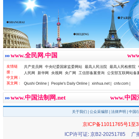
一枚“钉子”竟然扎入要害部门
www.全民网.中国
ww
友情链
共产党员网
中央纪委国家监委网站
最高人民法院
最高人民检察院
接：
人民网
新华网
央视网
央广网
工信部备案查询
公安部互联网站备
中文网：
英文网：
Qiushi Online |
People's Daily Online |
xinhua.net |
cntv.com |
www.中国法制网.net
www.中
关于我们
|
公众采编部
|
法律声明
| 中国
雄关漫道展新颜
“
京ICP备11011765号1至3
ICP许可证: 京B2-20251785
广