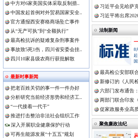
中方对6家美国实体采取反制措..
理高级..
习近平会见哈萨
中国发起首例对外贸易国家安全..
习近平将出席20
官方通报西安赛格商场坠亡事件
球治理..
法制新闻
从“无产可执”到“全额执行”
最高检抗诉的疑难复杂刑事案件
“后车司机肯定在骂我”
全民健身
事故致5死1伤，四川省安委会挂..
8
起
四川10家县级农商行获批解散
国
最高检公安部联
最新时事新闻
周岁未..
新修订的《人民
把老百姓关切的事一件一件办好
布
六部门发布通告
分析研究当前经济形势和经济工..
两部门联合印发
“一代接着一代干”
定》
促家政服务业高质
推进打击整治非法社会组织工作
中国全民新闻网.
聚焦廉政法纪
深入开展职业健康保护行动
世界屋脊 天路回响
永
可再生能源发展“十五五”规划