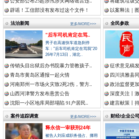
公安部公布25起涉汛涉灾网络谣言违..
将建筑垃圾
中国农业新闻网.
辟谣！工信部没有发布过这个文件！
以案释法｜图“
法治新闻
全民参政
更多/MORE>>>
中国视频新闻网.
“后车司机肯定在骂..
男子在高速快车道急刹停
一枚“钉子”竟然扎入要害部门
车："后车司机肯定在骂我"20
26年7月13日，湖北..
中国廉政法纪网.
传销头目出狱后办书院暴力管教孩子..
征求意见稿发
青岛市黄岛区通报一起火情
四川洪雅县同
河南郑州一市场火灾致2死2伤，警方..
政治监督更
中国律师在线.中
山西河津警方发布悬赏公告
深度关注丨
沈阳一小区地库局部塌陷 91户居民..
建言献策丨持
案件追踪调查
财经/企业公
更多/MORE>>>
中国参政网.中
雄关漫道展新颜
“
释永信一审获刑24年
被告人刘应成职务侵占、挪用