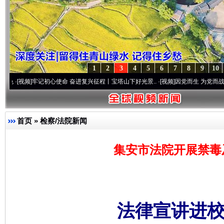
1
2
3
4
5
6
7
8
9
10
牢记初心使命 奋进复兴征程丨宝塔山下好光景..
·[视频]
因党而生 为党而战——百年“纪”
首页
»
检察/法院新闻
集安市法院开展禁毒
法律宣讲进校