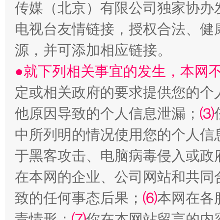
传媒（北京）有限公司独家协办
从幼儿园到大学，有这些资助
“
电视台友情链接，授权合法、健
源，并可添加相应链接。
●就下列相关事宜的发生，本网
定或相关政府的要求提供您的个
他原因导致的个人信息泄漏；
⑶
中所列明的情况使用您的个人信
于黑客攻击、电脑病毒侵入或政
事关残疾人未来5年
让
在本网的企业、公司网站和共同
致的任何事态后果；
⑹
本网在各
责情形；
⑺
你在本网站留言的内