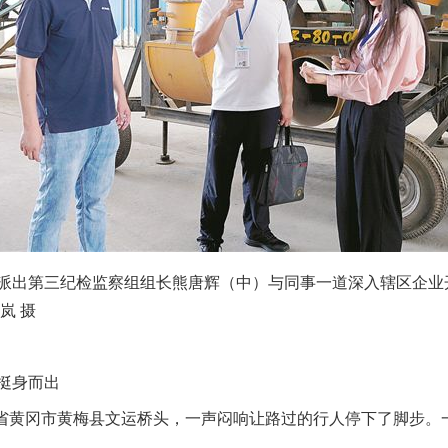
出第三纪检监察组组长熊唐辉（中）与同事一道深入辖区企业
岚 摄
挺身而出
省黄冈市黄梅县文运桥头，一声闷响让路过的行人停下了脚步。