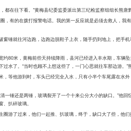
都在往下看。”黄梅县纪委监委派出第三纪检监察组组长熊唐
，有的在拨打报警电话。我的第一反应就是必须去救人，我有
窗锤就往河边跑，边跑边脱鞋子上衣，随手扔到地上，把手机
80米，黄梅前些天持续降雨，县河已经进入丰水期，车辆坠
下过水了。“当时也顾不上想这些了，一门心思就往车那边游。”
，等他游到时，车头已经完全入水，只有小半个车尾露在水外
一锤还是两锤，玻璃裂开了一个十来公分大小的缺口。”他回
窗、扒碎玻璃。
圈游了过来，他们一起推、扒玻璃，终于，缺口大了些，他们