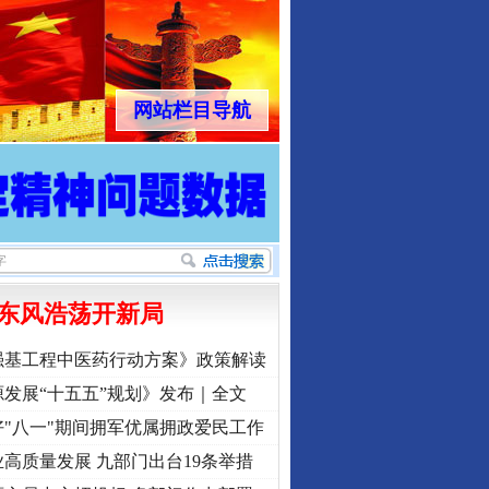
网站栏目导航
东风浩荡开新局
强基工程中医药行动方案》政策解读
发展“十五五”规划》发布｜全文
"八一"期间拥军优属拥政爱民工作
高质量发展 九部门出台19条举措