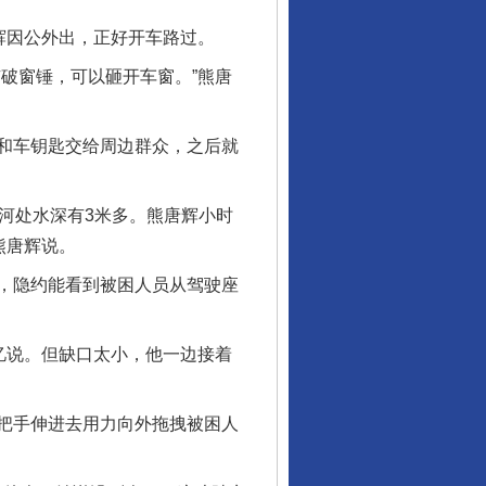
辉因公外出，正好开车路过。
破窗锤，可以砸开车窗。”熊唐
和车钥匙交给周边群众，之后就
河处水深有3米多。熊唐辉小时
熊唐辉说。
，隐约能看到被困人员从驾驶座
忆说。但缺口太小，他一边接着
把手伸进去用力向外拖拽被困人