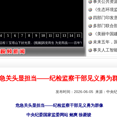
事关公共资
《生态环境监
读
四部门印发
多部门联合部
《美丽中国建
4
5
6
7
8
9
10
11
12
13
14
15
未来五年，
下好光景..
·[视频]
因党而生 为党而战——百年“纪”事⑧加强纪律..
·[视频]
牢记初心使命 
事关人工智
急关头显担当——纪检监察干部见义勇为
发布时间：2026-06-05 来源：
中央
危急关头显担当——纪检监察干部见义勇为群像
中央纪委国家监委网站 鲍爽 徐菱骏