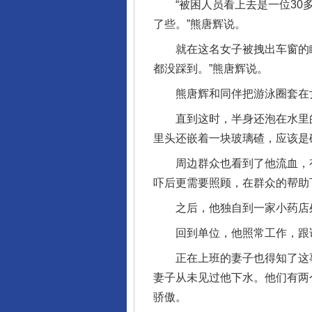
“被困人员看上去是一位30多
了些。”熊唐辉说。
就在这名女子被拽出车窗的瞬
都没踩到。”熊唐辉说。
熊唐辉和同伴把游泳圈套在女
直到这时，半身还泡在水里的
里头还嵌着一块玻璃碴，应该是
周边群众也看到了他流血，有
吓后更需要照顾，在群众的帮助
之后，他独自到一家小药店处
回到单位，他照常工作，跟谁
正在上班的妻子也得知了这事，
妻子从未见过他下水。他们有两
骄傲。