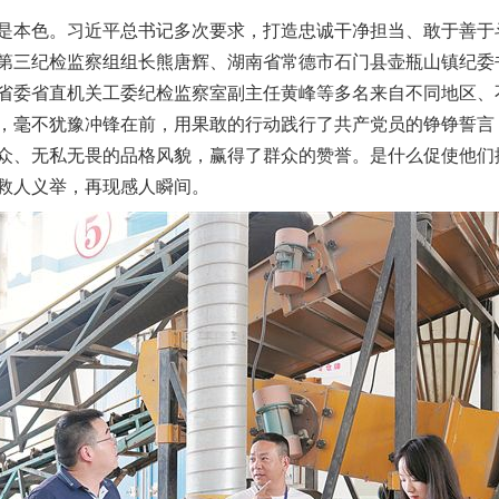
本色。习近平总书记多次要求，打造忠诚干净担当、敢于善于
第三纪检监察组组长熊唐辉、湖南省常德市石门县壶瓶山镇纪委
省委省直机关工委纪检监察室副主任黄峰等多名来自不同地区、
，毫不犹豫冲锋在前，用果敢的行动践行了共产党员的铮铮誓言
众、无私无畏的品格风貌，赢得了群众的赞誉。是什么促使他们
救人义举，再现感人瞬间。