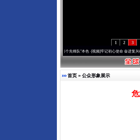
1
2
3
变雪域高原..
·[视频]
永葆“两个先锋队”本色
·[视频]
牢记初心使命 奋进复兴征程丨宝塔山
首页
»
公众形象展示
危