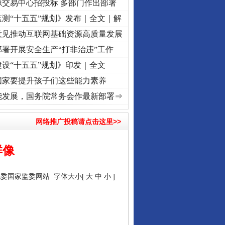
源交易中心招投标 多部门作出部署
测“十五五”规划》发布｜全文｜解
意见推动互联网基础资源高质量发展
署开展安全生产“打非治违”工作
设“十五五”规划》印发｜全文
国家要提升孩子们这些能力素养
奋进复兴征程丨“转折之城”激荡..
·[视频]
牢记初心使命 奋进复兴征程丨红船起航处 潮起
能发展，国务院常务会作最新部署⇒
网络推广投稿请点击这里>>
群像
纪委国家监委网站
字体大小[
大
中
小
]