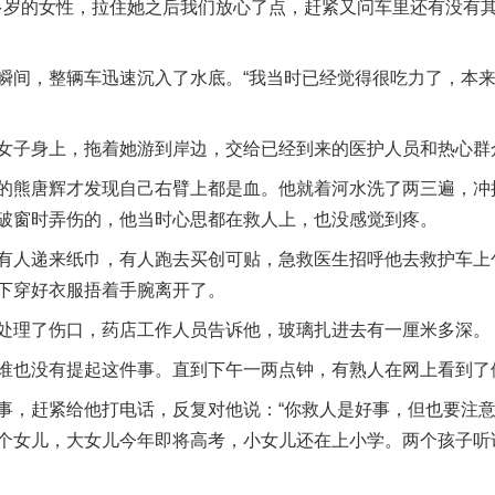
岁的女性，拉住她之后我们放心了点，赶紧又问车里还有没有
间，整辆车迅速沉入了水底。“我当时已经觉得很吃力了，本来
子身上，拖着她游到岸边，交给已经到来的医护人员和热心群
熊唐辉才发现自己右臂上都是血。他就着河水洗了两三遍，冲
破窗时弄伤的，他当时心思都在救人上，也没感觉到疼。
人递来纸巾，有人跑去买创可贴，急救医生招呼他去救护车上
下穿好衣服捂着手腕离开了。
理了伤口，药店工作人员告诉他，玻璃扎进去有一厘米多深。
也没有提起这件事。直到下午一两点钟，有熟人在网上看到了
赶紧给他打电话，反复对他说：“你救人是好事，但也要注意
个女儿，大女儿今年即将高考，小女儿还在上小学。两个孩子听