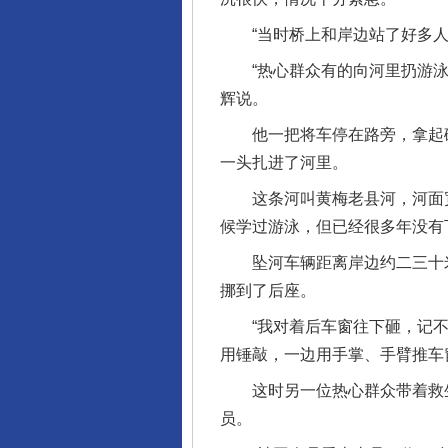
“当时桥上和岸边站了好多人，
“热心群众有的向河里扔游泳圈
辉说。
他一把将车停在路旁，拿起破
一头扎进了河里。
这条河叫黄梅老县河，河面宽约
候学过游泳，但已经很多年没有
坠河车辆距离岸边约二三十米
挪到了后座。
“我对着后车窗往下砸，记不清
用锤敲，一边用手掌、手臂推车
这时另一位热心群众带着救生
员。