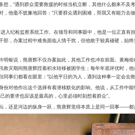
，“遇到群众需要救援的时候当机立断，其他什么都来不及考
时，他毫不犹豫地回答：“只要群众遇到困难，而我又有能力去
年进入纪检监察系统工作。在领导和同事眼中，他是一位正直有
干部，办案过程中难免面临人情干扰，但他敢于较真碰硬，始终
银说，熊唐辉不仅办案如此，其他工作也冲在前面。黄梅俗称
汛救灾期间熊唐辉蹚着积水转移被困学生；每年年底评优时，他
但同事们都看在眼里：“以他平日的为人，遇到这种事一定会去救
份对他作出这个选择有着潜移默化的影响。他说，从工作中能
自己的要求也应该是最高的，心里必须时刻想着群众”。
，还是河边的纵身一跃，熊唐辉觉得本质上是同一回事——都