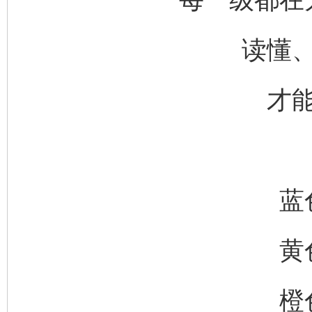
读懂
才
蓝
黄
橙
完善运行机制助力责任有效落实
一纸欠条