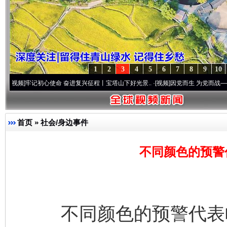
1
2
3
4
5
6
7
8
9
10
命 奋进复兴征程丨宝塔山下好光景..
·[视频]
因党而生 为党而战——百年“纪”事⑧加强纪
首页
»
社会/身边事件
不同颜色的预警
不同颜色的预警代表啥