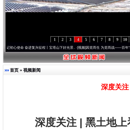
1
2
3
4
5
6
7
8
9
10
命 奋进复兴征程丨宝塔山下好光景..
·[视频]
因党而生 为党而战——百年“纪”事⑧加强纪
首页
»
视频新闻
深度关注
深度关注 | 黑土地上