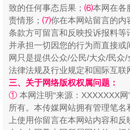
致的任何事态后果；
⑹
本网在各
责情形；
⑺
你在本网站留言的内
扯下公款旅游的“隐身衣”
如何以同
条款方可留言和反映投诉报料等
并承担一切因您的行为而直接或
网只是提供公众/公民/大众/民
法律法规及行业规定和国际互联
三、关于网络版权权属问题：
①
本网注明“来源：XXXXXXX网
所有。本传媒网站拥有管理笔名
“蜀中异人”王建安的艺术幻境
上使用你留言在本网站内容和反