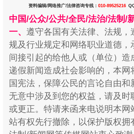
资料编辑/网络推广/法律咨询专线：
010-89525216
QQ
中国/公众/公共/全民/法治/法
一、
遵守各国有关法律、法规，
规及行业规定和网络职业道德，
间接引起的给他人或（单位）造
全民健身五年计划来了！等你上场
递假新闻造成社会影响的，本网
国宪法，保障公民的言论自由和
无意中涉及到您的权益，请及时
或更正。特请来函来电说明本网
站有权先行撤除，以保护版权拥有者