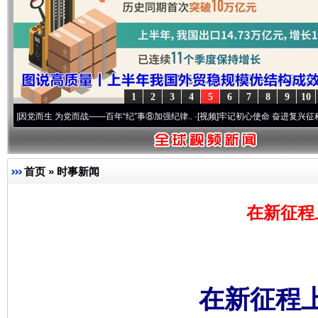
1
2
3
4
5
6
7
8
9
10
生 为党而战——百年“纪”事⑧加强纪律..
·[视频]
牢记初心使命 奋进复兴征程丨“转折之城
首页
»
时事新闻
在新征程
在新征程