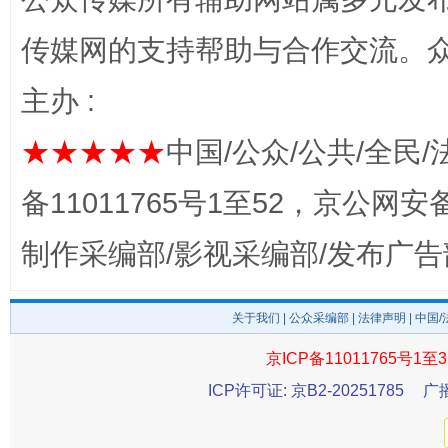
传媒网的支持帮助与合作交流。
主办 :
揭开“小金库”的免责幌子
★★★★★
中国/公众/公共/全民/
备11011765号1至52，京公网安备：
制作采编部/影视采编部/发布广告
关于我们
|
公众采编部
|
法律声明
| 中国
京ICP备11011765号1至3
受贿1.44亿！段成刚被判无期
从幼儿
ICP许可证: 京B2-20251785
广