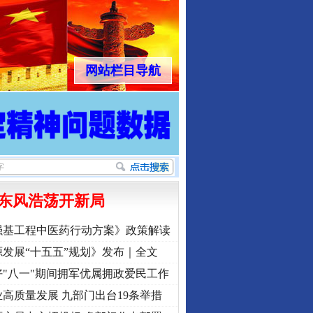
网站栏目导航
东风浩荡开新局
强基工程中医药行动方案》政策解读
发展“十五五”规划》发布｜全文
"八一"期间拥军优属拥政爱民工作
高质量发展 九部门出台19条举措