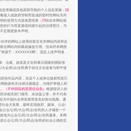
信息泄漏或其他原因导致的个人信息泄漏；
⑶
毒侵入或政府管制而造成的暂时性网站关闭
明的使用方式或免责情形；
⑺
你在本网站留
您的行为而直接或间接引起的法律责任，与
将不定期更新本声明。
合作伙伴的网站上使用你留言在本网站内容和反
权在网站内转载或修改引用。但未经本网授
源于：XXXXXXX网”。违反上述声明者，
山西：不断增强治理腐败综合效能
法律、法规、政策及文化和展示国家的国际形
大众/民众/全民勇于担任文化使者与和平使
的部份作品内容，涉及个人或单位版权和其它
本网根据有关法律法规规定，为维护举报人和
认。（不作回应的其责任自负）
根据投诉人的
至所涉相关部门领导。未加盖公章，并不代表
督，实为中国向全球发展营造良好舆论氛围。通
促进社会大发展，最终实现政府、媒体、公众/
公众/公民/大众/民众/全民的人才铺垫一个
地为公众/公民/大众/民众/全民服务。本网
进公众/公民/大众/民众/全民的社会公德的交