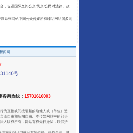
台，促进国际之间公众/民众/公民对法律、政
本传媒系列网站中国公众传媒所有辅助网站属多元
。
让传统村落焕发生机
/新闻网
号
1140号
法律咨询热线：
15701616003
行为直接或间接引起的给他人或（单位）造
走走走！国家喊你健身啦
言论自由和新闻自由。本传媒网站中的部份
法人版权所有，网站有权先行撤除，以保护
健康网站和报刊电视台友情链接，授权合法、健