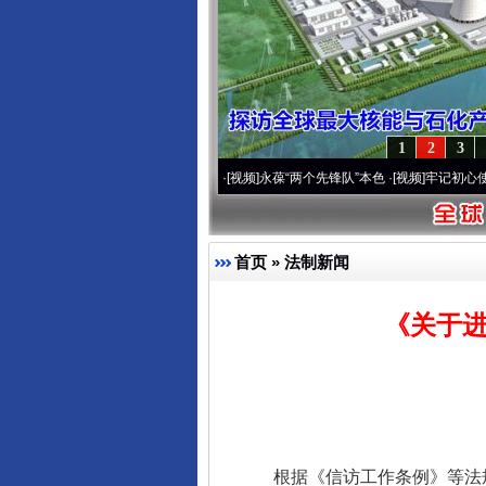
1
2
3
20周年 深刻改变雪域高原..
·[视频]
永葆“两个先锋队”本色
·[视频]
牢记初心使命 奋进复
首页
»
法制新闻
《关于
根据《信访工作条例》等法规