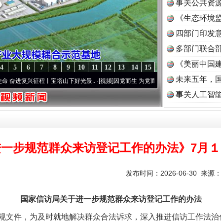
事关公共资
《生态环境监
读
四部门印发
多部门联合部
《美丽中国建
4
5
6
7
8
9
10
11
12
13
14
15
未来五年，
兴征程丨宝塔山下好光景..
·[视频]
因党而生 为党而战——百年“纪”事⑧加强纪律..
·[视
事关人工智
进一步规范群众来访登记工作的办法》7月
发布时间：2026-06-30 来源
国家信访局关于进一步规范群众来访登记工作的办法
文件，为及时就地解决群众合法诉求，深入推进信访工作法治