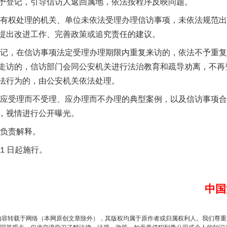
予登记，引导信访人返回属地，依法按程序反映问题。
有权处理的机关、单位未依法受理办理信访事项，未依法规范出
提出改进工作、完善政策或追究责任的建议。
记，在信访事项法定受理办理期限内重复来访的，依法不予重复
实
一纸欠条伤亲情 巡回调解促和解..
走访的，信访部门会同公安机关进行法治教育和疏导劝离，不再
法行为的，由公安机关依法处理。
应受理而不受理、应办理而不办理的典型案例，以及信访事项合
，视情进行公开曝光。
负责解释。
月１日起施行。
中国
题”
法徽映军营 权益有保障
内容转载于网络（本网原创文章除外），其版权均属于原作者或归属权利人。我们尊