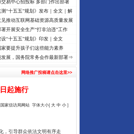
源交易中心招投标 多部门作出部署
测“十五五”规划》发布｜全文｜解
意见推动互联网基础资源高质量发展
署开展安全生产“打非治违”工作
设“十五五”规划》印发｜全文
国家要提升孩子们这些能力素养
频]
牢记初心使命 奋进复兴征程丨“转折之城”激荡..
·[视频]
牢记初心使命 奋进复兴征程丨
能发展，国务院常务会作最新部署⇒
网络推广投稿请点击这里>>
１日起施行
：
国家信访局网站
字体大小[
大
中
小
]
化，引导群众依法文明有序走