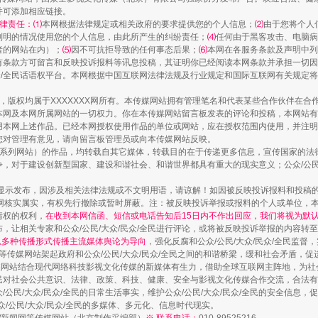
并可添加相应链接。
律责任：⑴
本网根据法律规定或相关政府的要求提供您的个人信息；
⑵
由于您将个人
列明的情况使用您的个人信息，由此所产生的纠纷责任；
⑷
任何由于黑客攻击、电脑病
者的网站在内）；
⑸
因不可抗拒导致的任何事态后果；
⑹
本网在各服务条款及声明中列
有条款方可留言和反映投诉报料等讯息投稿，其证明你已经阅读本网条款并承担一切因
民众/全民话语权平台。本网根据中国互联网法律法规及行业规定和国际互联网有关规定
作品，版权均属于XXXXXXX网所有。本传媒网站拥有管理笔名和代表某些合作伙伴在
本网及本网所属网站的一切权力。你在本传媒网站留言板发表的评论和投稿，本网站有
本网上述作品。已经本网授权使用作品的单位或网站，应在授权范围内使用，并注明“来
镜头丨大暑三秋近
您对管理有意见，请向留言板管理员或向本传媒网站反映。
本传媒系列网站）的作品，均转载自其它媒体，转载目的在于传递更多信息，宣传国家的
，对于建设创新型国家、建设和谐社会、和谐世界都具有重大的现实意义；公众/公民/
显示发布，因涉及相关法律法规或不文明用语，请谅解！如因被反映投诉报料和投稿
网核实属实，有权先行撤除或暂时屏蔽。注：被反映投诉举报或报料的个人或单位，
情权的权利，
在收到本网信函、短信或电话告知后15日内不作出回应，我们将视为默
，让相关专家和公众/公民/大众/民众/全民进行评论，或将被反映投诉举报的内容转
网以多种传播形式传播主流媒体舆论为导向
，强化反腐和公众/公民/大众/民众/全民监
等传媒网站架起政府和公众/公民/大众/民众/全民之间的和谐桥梁，缓和社会矛盾，
媒网站结合现代网络科技影视文化传媒的新媒体有生力，借助全球互联网主阵地，为社会
全民对社会公共意识、法律、政策、科技、健康、安全与影视文化传媒合作交流，合法有效
公民/大众/民众/全民的日常生活事实，维护公众/公民/大众/民众/全民的安全信息，促
众/公民/大众/民众/全民的多媒体、多元化、信息时代现实。