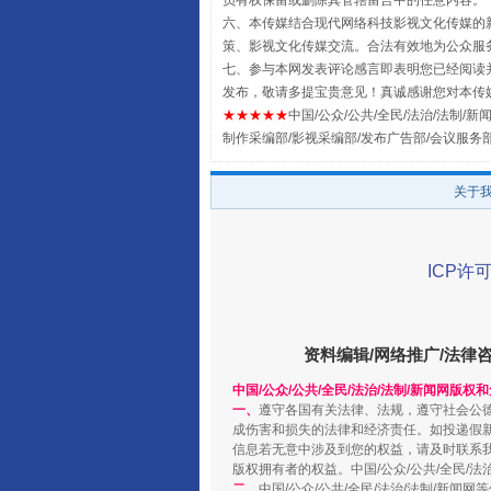
员有权保留或删除其管辖留言中的任意内容。
六、本传媒结合现代网络科技影视文化传媒的新
策、影视文化传媒交流。合法有效地为公众服
七、参与本网发表评论感言即表明您已经阅读并
发布，敬请多提宝贵意见！真诚感谢您对本传
★★★★★
中国/公众/公共/全民/法治/法制/新闻
全民健身五年计划来了！等你上
制作采编部/影视采编部/发布广告部/会议服务
关于
ICP许可
资料编辑/网络推广/法律
中国/公众/公共/全民/法治/法制/新闻网版权
一、
遵守各国有关法律、法规，遵守社会公
阿坝州三大球赛在茂县开幕
成伤害和损失的法律和经济责任。如投递假
信息若无意中涉及到您的权益，请及时联系
版权拥有者的权益。中国/公众/公共/全民/法
二、
中国/公众/公共/全民/法治/法制/