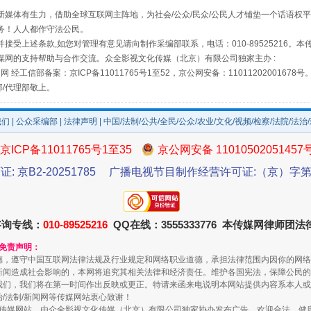
媒体有生力，借助全球互联网主阵地，为社会/公众/民众/公民人才铺垫一个话语权平
务！人人都作守法公民。
接受上述条款,如您对管理有意见请向制作采编部联系，电话：010-89525216。
媒网的支持帮助与合作交流。众全影视文化传媒（北京）有限公司独家主办 :
网 经工信部备案：京ICP备11011765号1至52，京公网安备：11011202001678号
场
事关残疾人未来5年
部/代理部敬上。
我们
|
公众采编部
|
法律声明
| 中国/法制/公共/全民/公众/农业/文化/视频/检察/法院/法治
京ICP备11011765号1至35
京公网安备 11010502051457
证: 京B2-20251785
广播电视节目制作经营许可证:（京）字第3
咨询专线：
010-89525216
QQ在线：3555333776 本传媒网律师团
和免责声明：
德，遵守中国互联网法律法规及行业规定和网络职业道德，承担法律范围内因你的网络
规模最大的光氢储一体化项目
新闻造成社会影响的，本网将追究其相关法律和经济责任。维护各国宪法，保障公民的
我们，我们将在第一时间作出反映或更正。特请来函来电说明本网站提供内容系本人或
治/法制/新闻网等传媒网站衷心致谢！
新闻网等传媒网站，由众全影视文化传媒（北京）有限公司独家协办发布广告。欢迎合法、