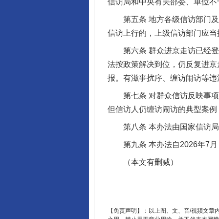
信访局和中央有关部委、单位不
第五条 地方各级信访部门及
信访上行的，上级信访部门应当
第六条 群众进京走访已经登
完善运行机制助力责任有效落
法按政策解决到位，仍反复进京
报。有滋事扰序、缠访闹访等违
第七条 对群众信访反映事项
但信访人仍缠访闹访的典型案例
第八条 本办法由国家信访局
第九条 本办法自2026年7
（本文有删减）
东山县通报“牛蛙产品抗生素超标问
【免责声明】：以上图、文、音/视频文章