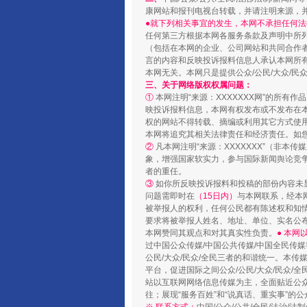
康网站和报刊电视台转载，并请注明来源，
●就下列相关事宜的发生，本网不承担任何法
任何第三方根据本网各服务条款及声明中所
（包括在本网的企业、公司网站和共同合作
言的内容和反映投诉报料信息人承认本网所
本网无关。本网只是提供公众/公民/大众/
三、关于网络版权权属问题：
①
本网注明“来源：XXXXXXX网”的所有
映投诉报料信息，本网有权发布或不发布在
权的网站不得转载、摘编或利用其它方式使用
国家大学科技园优化重塑工作
本网将追究其相关法律责任和经济责任。如
②
凡本网注明“来源：XXXXXXX”（非
象，增强国家软实力，参与国际新闻舆论竞争
者的重任。
③
如你所反映投诉报料和投稿的部份内容未
问题需即时在
（15日内）
与本网联系，经本
被举报人的权利，任何公民都有陈述权和知
要求将被举报人姓名、地址、单位、实名公布
本网赞同其观点和对其真实性负责。
● 本
过中国公众传媒/中国公共传媒/中国全民传媒
公民/大众/民众/全民三者的和谐统一。本传
平台，促进国际之间公众/公民/大众/民众/
站以互联网网络信息传媒为主，全面贴近公众/
往；展现“服务百姓”和“说真话、重实事”的公