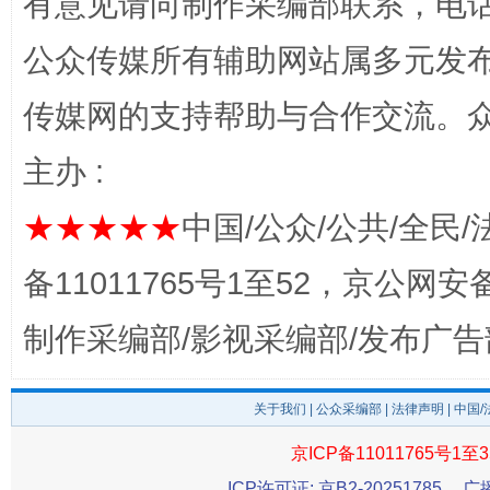
有意见请向制作采编部联系，电话：0
公众传媒所有辅助网站属多元发
传媒网的支持帮助与合作交流。
主办 :
★★★★★
完善运行机制助力责任有效落实
中国/公众/公共/全民/
一纸欠条
备11011765号1至52，京公网安备：
制作采编部/影视采编部/发布广告
关于我们
|
公众采编部
|
法律声明
| 中国
京ICP备11011765号1至3
ICP许可证: 京B2-20251785
广