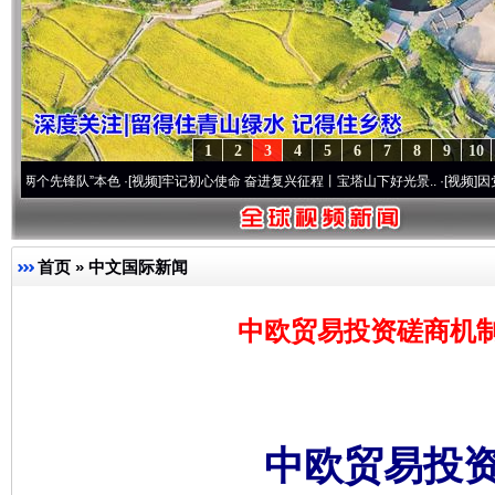
1
2
3
4
5
6
7
8
9
10
锋队”本色
·[视频]
牢记初心使命 奋进复兴征程丨宝塔山下好光景..
·[视频]
因党而生 为党
首页
»
中文国际新闻
中欧贸易投资磋商机
中欧贸易投