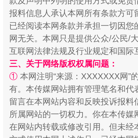
款及声明中列明的使用方式或免责
报料信息人承认本网所有条款方可
已经阅读本网条款并承担一切因您
网无关。本网只是提供公众/公民/
互联网法律法规及行业规定和国际
全民健身五年计划来了！等你上场
三、关于网络版权权属问题：
①
本网注明“来源：XXXXXXX网”
有。本传媒网站拥有管理笔名和代
留言在本网站内容和反映投诉报料
所属网站的一切权力。你在本传媒
在网站内转载或修改引用。但未经
阿坝州三大球赛在茂县开幕
规模最