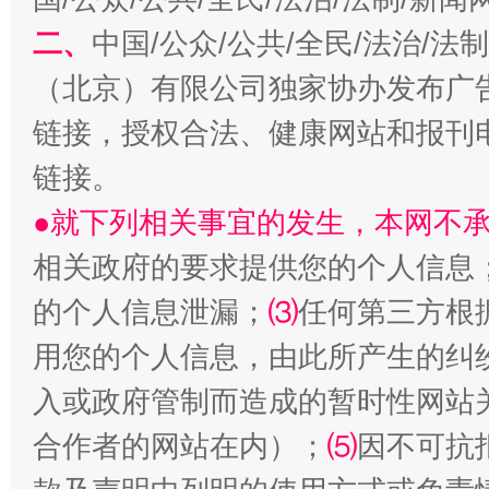
二、
中国/公众/公共/全民/法治/
（北京）有限公司独家协办发布广
揭开“小金库”的免责幌子
链接，授权合法、健康网站和报刊
链接。
●就下列相关事宜的发生，本网不
相关政府的要求提供您的个人信息
的个人信息泄漏；
⑶
任何第三方根
用您的个人信息，由此所产生的纠
入或政府管制而造成的暂时性网站
受贿1.44亿！段成刚被判无期
从幼儿
合作者的网站在内）；
⑸
因不可抗