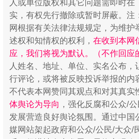
人或单位版权和其它问题需即时在
实，有权先行撤除或暂时屏蔽。注
扯下公款旅游的“隐身衣”
如何以同
网根据有关法律法规规定，为维护
述权和知情权的权利，
在收到本网
应，我们将视为默认。（不作回应
人姓名、地址、单位、实名公布，让
行评论，或将被反映投诉举报的内
不代表本网赞同其观点和对其真实
体舆论为导向
，强化反腐和公众/公
“蜀中异人”王建安的艺术幻境
发展营造良好舆论氛围。通过中国公
媒网站架起政府和公众/公民/大众