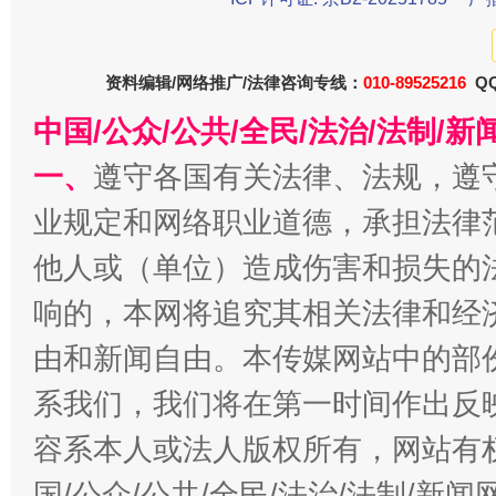
东山县通报“牛蛙产品抗生素超标问题”
法
资料编辑/网络推广/法律咨询专线：
010-89525216
QQ
中国/公众/公共/全民/法治/法制/
一、
遵守各国有关法律、法规，遵
业规定和网络职业道德，承担法律
他人或（单位）造成伤害和损失的
响的，本网将追究其相关法律和经
千年窑火 生生不息
一
由和新闻自由。本传媒网站中的部
系我们，我们将在第一时间作出反
容系本人或法人版权所有，网站有
国/公众/公共/全民/法治/法制/新