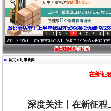
1
2
3
4
5
6
7
8
9
10
 为党而战——百年“纪”事⑧加强纪律..
·[视频]
牢记初心使命 奋进复兴征程丨“转折之城”激
首页
»
时事新闻
在新征
深度关注丨在新征程上