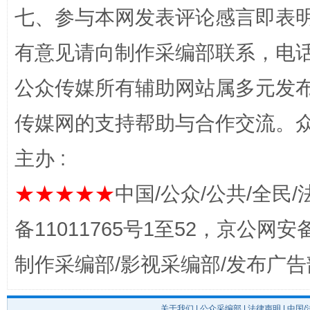
七、参与本网发表评论感言即表明
“蜀中异人”王建安的艺术幻境
有意见请向制作采编部联系，电话：0
公众传媒所有辅助网站属多元发
传媒网的支持帮助与合作交流。
主办 :
★★★★★
中国/公众/公共/全民/
完善运行机制助力责任有效落实
一纸欠条
备11011765号1至52，京公网安备：
制作采编部/影视采编部/发布广告
关于我们
|
公众采编部
|
法律声明
| 中国