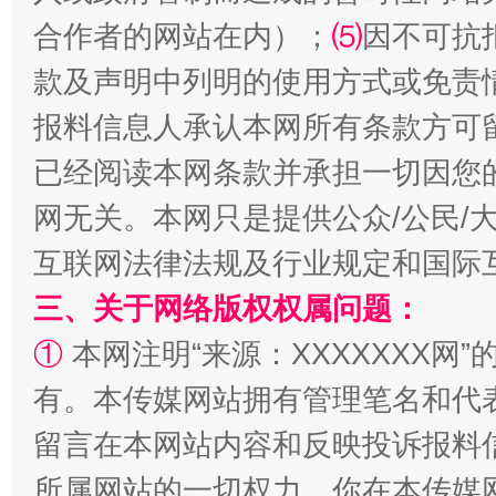
受贿1.44亿！段成刚被判无期
从幼儿
合作者的网站在内）；
⑸
因不可抗
款及声明中列明的使用方式或免责
报料信息人承认本网所有条款方可
已经阅读本网条款并承担一切因您
网无关。本网只是提供公众/公民/
互联网法律法规及行业规定和国际
三、关于网络版权权属问题：
全民健身五年计划来了！等你上场
①
本网注明“来源：XXXXXXX网”
有。本传媒网站拥有管理笔名和代
留言在本网站内容和反映投诉报料
所属网站的一切权力。你在本传媒