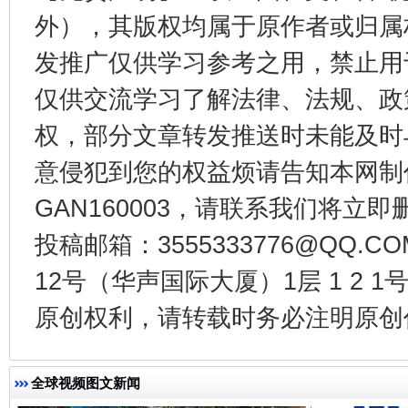
外），其版权均属于原作者或归属
发推广仅供学习参考之用，禁止用
仅供交流学习了解法律、法规、政
权，部分文章转发推送时未能及时
东山县通报“牛蛙产品抗生素超标问题”
法
意侵犯到您的权益烦请告知本网制作采编
GAN160003，请联系我们将立即删
投稿邮箱：3555333776@QQ
12号（华声国际大厦）1层 1 2
原创权利，请转载时务必注明原创作
千年窑火 生生不息
一
全球视频图文新闻