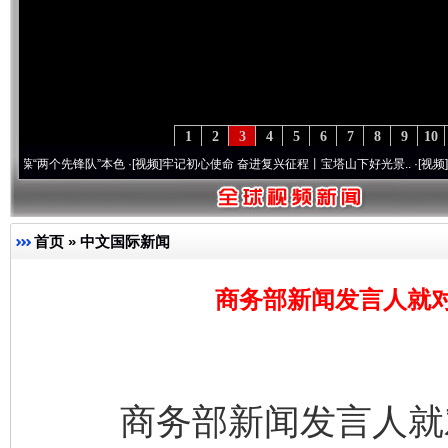
1
2
3
4
5
6
7
8
9
10
个先锋队”本色
·[视频]
牢记初心使命 奋进复兴征程丨宝塔山下好光景..
·[视频]
因党而生 
首页
»
中文国际新闻
商务部新闻发言人就
商务部新闻发言人就对