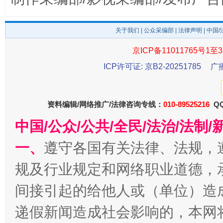
关于我们
|
公众采编部
|
法律声明
| 中国
京ICP备11011765号1至3
千年窑火 生生不息
一
ICP许可证: 京B2-20251785
广
资料编辑/网络推广/法律咨询专线：
010-89525216
QQ
中国/公众/公共/全民/法治/法
一、
遵守各国有关法律、法规，
规及行业规定和网络职业道德，
间接引起的给他人或（单位）造
揭开“小金库”的免责幌子
递假新闻造成社会影响的，本网