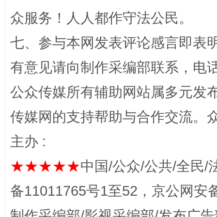
完善运行机制助力责任有效落实
一纸欠条
众服务！人人都作守法公民。
七、参与本网发表评论感言即表明
有意见请向制作采编部联系，电话：0
公众传媒所有辅助网站属多元发
传媒网的支持帮助与合作交流。
主办 :
东山县通报“牛蛙产品抗生素超标问题”
法
★★★★★
中国/公众/公共/全民/
备11011765号1至52，京公网安备：
制作采编部/影视采编部/发布广告