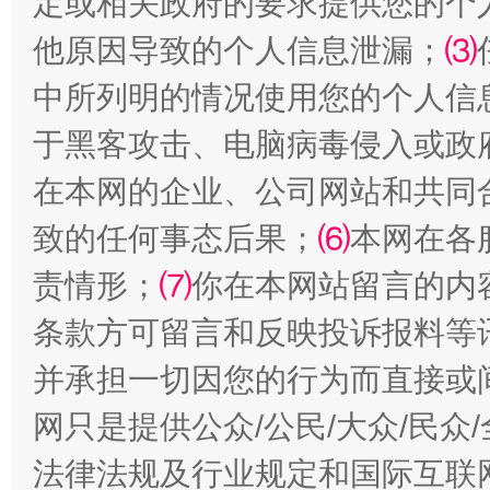
定或相关政府的要求提供您的个
全民健身五年计划来了！等你上场
他原因导致的个人信息泄漏；
⑶
中所列明的情况使用您的个人信
于黑客攻击、电脑病毒侵入或政
在本网的企业、公司网站和共同
致的任何事态后果；
⑹
本网在各
责情形；
⑺
你在本网站留言的内
阿坝州三大球赛在茂县开幕
规模最
条款方可留言和反映投诉报料等
并承担一切因您的行为而直接或
网只是提供公众/公民/大众/民
法律法规及行业规定和国际互联