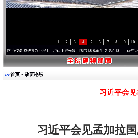
1
2
3
4
5
6
7
8
9
10
命 奋进复兴征程丨宝塔山下好光景..
·[视频]
因党而生 为党而战——百年“纪”事⑧加强纪
首页
»
政要论坛
习近平会见
习近平会见孟加拉国