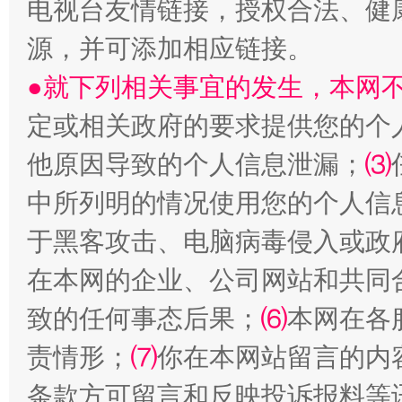
电视台友情链接，授权合法、健
源，并可添加相应链接。
●就下列相关事宜的发生，本网
定或相关政府的要求提供您的个
他原因导致的个人信息泄漏；
⑶
中所列明的情况使用您的个人信
全民健身五年计划来了！等你上场
于黑客攻击、电脑病毒侵入或政
在本网的企业、公司网站和共同
致的任何事态后果；
⑹
本网在各
责情形；
⑺
你在本网站留言的内
条款方可留言和反映投诉报料等