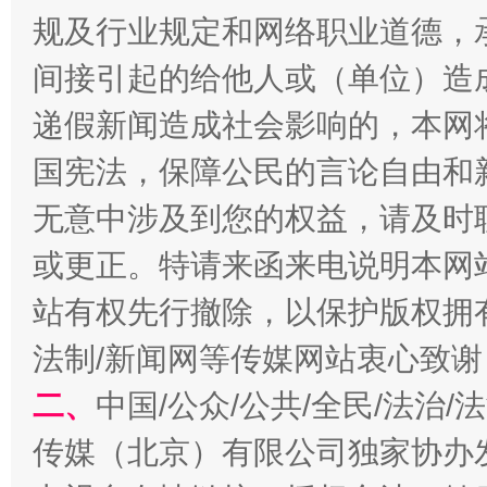
规及行业规定和网络职业道德，
间接引起的给他人或（单位）造
递假新闻造成社会影响的，本网
国宪法，保障公民的言论自由和
揭开“小金库”的免责幌子
无意中涉及到您的权益，请及时
或更正。特请来函来电说明本网
站有权先行撤除，以保护版权拥有者
法制/新闻网等传媒网站衷心致谢
二、
中国/公众/公共/全民/法治
传媒（北京）有限公司独家协办
受贿1.44亿！段成刚被判无期
从幼儿