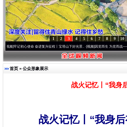
1
2
3
4
5
6
7
8
9
10
记初心使命 奋进复兴征程丨宝塔山下好光景..
·[视频]
因党而生 为党而战——百年“纪”事
首页
»
公众形象展示
战火记忆丨“我身
战火记忆丨“我身后