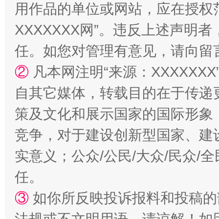
用作品的单位或网站，应在授权
XXXXXXX网”。违反上述声
任。如您对管理有意见，请向留
扯下公款旅游的“隐身衣”
如何以同
②
凡本网注明“来源：XXXXX
自其它媒体，转载目的在于传递
策及文化和展示国家的国际形象
竞争，对于建设创新型国家、建
实意义；公众/公民/大众/民众
任。
③
如你所反映投诉报料和投稿的
“蜀中异人”王建安的艺术幻境