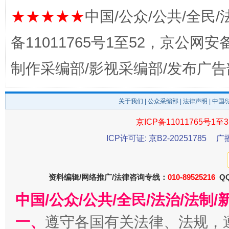
★★★★★
中国/公众/公共/全民/
东山县通报“牛蛙产品抗生素超标问题”
法
备11011765号1至52，京公网安备：
制作采编部/影视采编部/发布广告
关于我们
|
公众采编部
|
法律声明
| 中国
京ICP备11011765号1至3
ICP许可证: 京B2-20251785
广
千年窑火 生生不息
一
资料编辑/网络推广/法律咨询专线：
010-89525216
QQ
中国/公众/公共/全民/法治/法
一、
遵守各国有关法律、法规，