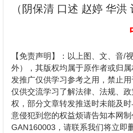
（阴保清 口述 赵婷 华洪
东山县通报“牛蛙产品抗生素超标问题”
法
【免责声明】：以上图、文、音/
外），其版权均属于原作者或归属
发推广仅供学习参考之用，禁止用
仅供交流学习了解法律、法规、政
权，部分文章转发推送时未能及时
千年窑火 生生不息
一
意侵犯到您的权益烦请告知本网制作采编
GAN160003，请联系我们将立即删