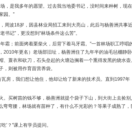
林场，是我多年的愿望。过去我当地委书记，没时间来种树，现
家园。”
，周波18岁，因县林业局招工来到大亮山，此后与杨善洲共事近
老书记”，更没想到“林场条件这么苦”。
霜；前面烤着栗柴火，后背下着马牙霜。”一首林场职工哼唱
，2010年更名）老场部旧址，杨善洲住了九年半的油毛毡棚静
帽、蓑衣和砍刀，石头垒起的火塘边搁着一个熏得发黑的烧水壶
子，则被用作育苗营养袋。
砖瓦房，我们想让他住，他却让给了新来的技术员。直到1997
。买树苗的钱不够，杨善洲就提个袋子下山，到大街上去捡别
这么弯弯腰，林场就有苗种了，有什么不光彩的？等果子成熟了，我
吃’？”课上有学员提问。