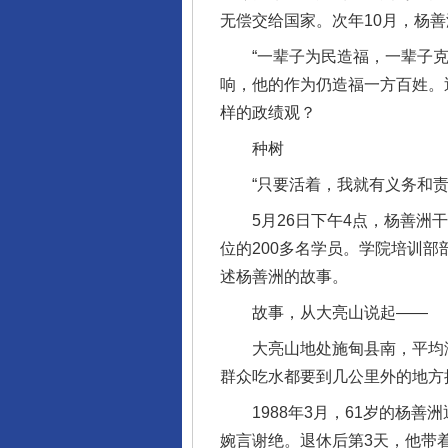
无偿交给国家。次年10月，杨
“一辈子为民造福，一辈子克己
响，他的作为仍造福一方百姓。
样的政绩观？
种树
“只要活着，我就有义务和责任
5月26日下午4点，杨善洲干
位的200多名学员。学院培训
述杨善洲的故事。
故事，从大亮山说起——
大亮山地处施甸县南，平均海拔
群众吃水都要到几公里外的地方
1988年3月，61岁的杨善
婉言谢绝。退休后第3天，他带着