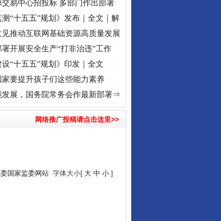
源交易中心招投标 多部门作出部署
测“十五五”规划》发布｜全文｜解
意见推动互联网基础资源高质量发展
署开展安全生产“打非治违”工作
设“十五五”规划》印发｜全文
国家要提升孩子们这些能力素养
奋进复兴征程丨“转折之城”激荡..
·[视频]
牢记初心使命 奋进复兴征程丨红船起航处 潮起.
能发展，国务院常务会作最新部署⇒
网络推广投稿请点击这里>>
纪委国家监委网站
字体大小[
大
中
小
]