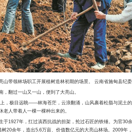
山带领林场职工开展植树造林初期的场景。 云南省施甸县纪委
，翻过一山又一山，便到了大亮山。
上，极目远眺——林海苍茫，云浪翻涌，山风裹着松脂与泥土的
休老人带着人一棵一棵种出来的。
1927年，扛过滇西抗战的担架，抡过石匠的铁锤。为官30
植树20余年，造出5.6万亩、价值数亿元的大亮山林场。2009年