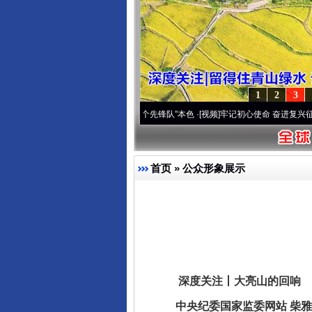
1
2
3
雪域高原..
·[视频]
永葆“两个先锋队”本色
·[视频]
牢记初心使命 奋进复兴征程丨宝塔山下
首页
»
公众形象展示
深度关注丨大亮山的回响
中央纪委国家监委网站 柴雅