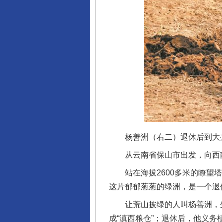
杨善洲（右二）退休后到大亮
从云南省保山市出发，向西南
站在海拔2600多米的瞭望塔
这片郁郁葱葱的绿洲，是一个退
让荒山披绿的人叫杨善洲，生于
成“滇西粮仓”；退休后，他义务