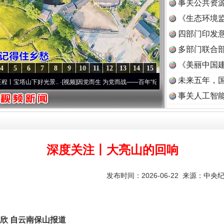
事关公共资
《生态环境监
读
四部门印发
多部门联合部
《美丽中国建
4
5
6
7
8
9
10
11
12
13
14
15
未来五年，
好光景..
·[视频]
因党而生 为党而战——百年“纪”事⑧加强纪律..
·[视频]
牢记初心使命 
事关人工智
深度关注丨大亮山的回响
发布时间：2026-06-22 来源：
中央
欣 自云南保山报道