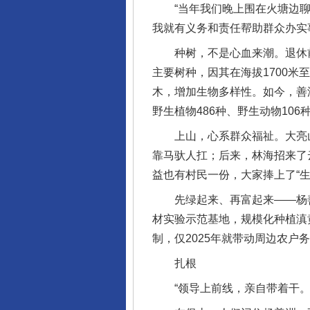
“当年我们晚上围在火塘边聊天
我就有义务和责任帮助群众办实
种树，不是心血来潮。退休前
主要树种，因其在海拔1700米
木，增加生物多样性。如今，善洲
野生植物486种、野生动物10
上山，心系群众福祉。大亮山
靠马驮人扛；后来，林海招来了
益也有村民一份，大家捧上了“生
先绿起来、再富起来——杨善
材实验示范基地，规模化种植滇黄精
制，仅2025年就带动周边农户
扎根
“领导上前线，亲自带着干。