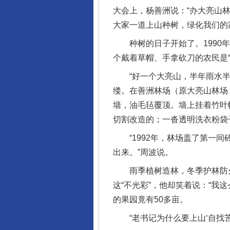
大会上，杨善洲说：“办大亮山
大家一道上山种树，绿化我们的
种树的日子开始了。1990年
个戴着草帽、手拿砍刀的农民是“
“好一个大亮山，半年雨水半年
缕。在善洲林场（原大亮山林场
墙，油毛毡覆顶。墙上挂着竹叶
切割改造的；一沓透明洗衣粉袋
“1992年，林场盖了第一间
出来。”周波说。
雨季植树造林，冬季护林防火
这“不光彩”，他却笑着说：“我
的果园竟有50多亩。
“老书记为什么要上山‘自找苦