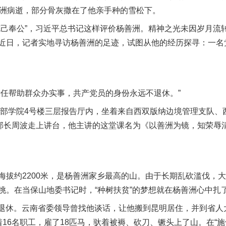
善洲病逝，部分骨灰撒在了他亲手种的雪松下。
奉公”，习近平总书记这样评价杨善洲。精神之光未因岁月流
近日，记者实地寻访杨善洲的足迹，试图从他的经历探寻：一名
帮助群众办实事，共产党员的身份永远不退休。”
部学院4号楼三层报告厅内，坐着来自西双版纳边境管理支队、
部部长周波走上讲台，他主讲的这堂课名为《以善洲为镜，知荣辱
约2200米，是杨善洲家乡最高的山。由于长期乱砍滥伐，大
挑。在当保山地委书记时，“种树扶贫”的梦想就在杨善洲心中扎
洲退休。云南省委领导曾找他谈话，让他搬到昆明居住，并到省人
16名职工，雇了18匹马，驮着被褥、砍刀、镢头上了山。在“