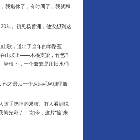
在，我退休了，有时间了，我就和
20年。初见杨善洲，他没想到这
的山歌，道出了当年的筚路蓝
卧在山坡上——木棍支梁，竹笆作
。墙根下，一个簸箕是用旧水桶
年，他才最后一个从油毛毡棚里搬
人随手扔掉的果核。有人看到说
就光彩了。”如今，这片“捡”来