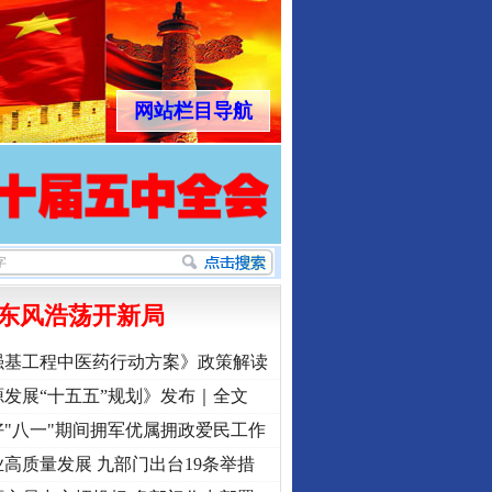
网站栏目导航
东风浩荡开新局
强基工程中医药行动方案》政策解读
发展“十五五”规划》发布｜全文
"八一"期间拥军优属拥政爱民工作
高质量发展 九部门出台19条举措