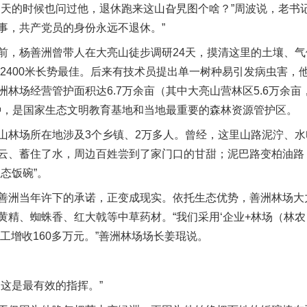
的时候也问过他，退休跑来这山旮旯图个啥？”周波说，老书记
事，共产党员的身份永远不退休。”
，杨善洲曾带人在大亮山徒步调研24天，摸清这里的土壤、气
至2400米长势最佳。后来有技术员提出单一树种易引发病虫害
林场经营管护面积达6.7万余亩（其中大亮山营林区5.6万余亩
6种，是国家生态文明教育基地和当地最重要的森林资源管护区。
林场所在地涉及3个乡镇、2万多人。曾经，这里山路泥泞、水
云、蓄住了水，周边百姓尝到了家门口的甘甜；泥巴路变柏油路
态饭碗”。
洲当年许下的承诺，正变成现实。依托生态优势，善洲林场大
、蜘蛛香、红大戟等中草药材。“我们采用‘企业+林场（林农）+村
务工增收160多万元。”善洲林场场长姜琨说。
这是最有效的指挥。”