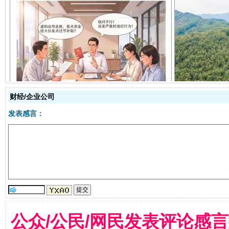
揭开“小金库”的免责幌子
财经/企业公司
发表感言：
受贿1.44亿！段成刚被判无期
从幼儿
公众/公民/网民发表评论感