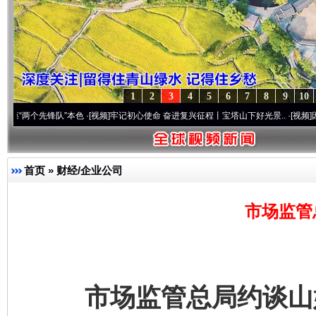
1
2
3
4
5
6
7
8
9
10
先锋队”本色
·[视频]
牢记初心使命 奋进复兴征程丨宝塔山下好光景..
·[视频]
因党而生 为
首页
»
财经/企业公司
市场监管
市场监管总局约谈山