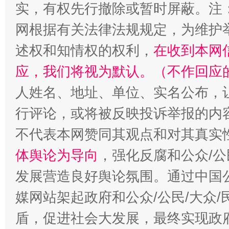
实，有权先行撤除或暂时屏蔽。注
网根据有关法律法规规定，为维护
扯下公款旅游的“隐身衣”
如何以同
述权和知情权的权利，
在收到本网
应，我们将视为默认。（不作回应
人姓名、地址、单位、实名公布，让
行评论，或将被反映投诉举报的内
不代表本网赞同其观点和对其真实
体舆论为导向
，强化反腐和公众/公
“蜀中异人”王建安的艺术幻境
发展营造良好舆论氛围。通过中国公
媒网站架起政府和公众/公民/大众
盾，促进社会大发展，最终实现政府