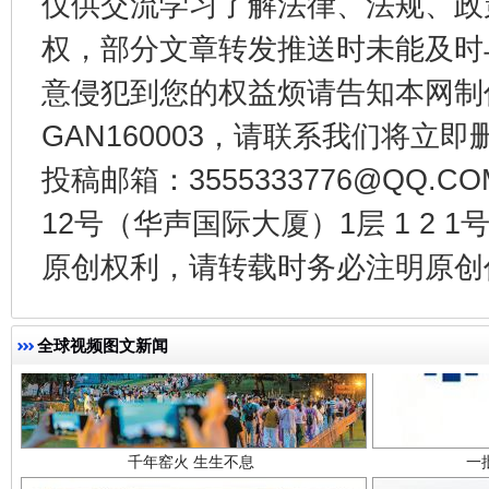
仅供交流学习了解法律、法规、政
权，部分文章转发推送时未能及时
东山县通报“牛蛙产品抗生素超标问题”
法
意侵犯到您的权益烦请告知本网制作采编
GAN160003，请联系我们将立即删
投稿邮箱：3555333776@QQ
12号（华声国际大厦）1层 1 2
原创权利，请转载时务必注明原创作
千年窑火 生生不息
一
全球视频图文新闻