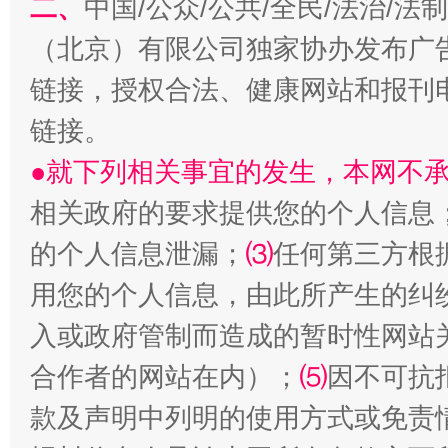
二、
中国/公众/公共/全民/法治/
（北京）有限公司独家协办发布广
链接，授权合法、健康网站和报刊
揭开“小金库”的免责幌子
链接。
●就下列相关事宜的发生，本网不
相关政府的要求提供您的个人信息
的个人信息泄漏；
⑶
任何第三方根
用您的个人信息，由此所产生的纠
入或政府管制而造成的暂时性网站
受贿1.44亿！段成刚被判无期
从幼儿
合作者的网站在内）；
⑸
因不可抗
款及声明中列明的使用方式或免责