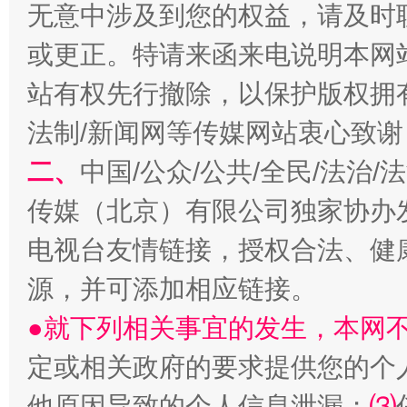
无意中涉及到您的权益，请及时
或更正。特请来函来电说明本网
站有权先行撤除，以保护版权拥有者
法制/新闻网等传媒网站衷心致谢
揭开“小金库”的免责幌子
二、
中国/公众/公共/全民/法治
传媒（北京）有限公司独家协办
电视台友情链接，授权合法、健
源，并可添加相应链接。
●就下列相关事宜的发生，本网
定或相关政府的要求提供您的个
受贿1.44亿！段成刚被判无期
从幼儿
他原因导致的个人信息泄漏；
⑶