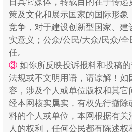
自其它媒体，转载目的在于传递
策及文化和展示国家的国际形象
竞争，对于建设创新型国家、建
实意义；公众/公民/大众/民众
扯下公款旅游的“隐身衣”
如何以同
任。
③
如你所反映投诉报料和投稿的
法规或不文明用语，请谅解！如
容，涉及个人或单位版权和其它
经本网核实属实，有权先行撤除
料的个人或单位，本网根据有关
“蜀中异人”王建安的艺术幻境
人的权利，任何公民都有陈述权