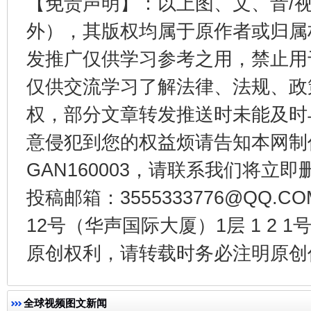
【免责声明】：以上图、文、音/
外），其版权均属于原作者或归属
发推广仅供学习参考之用，禁止用
东山县通报“牛蛙产品抗生素超标问题”
法
仅供交流学习了解法律、法规、政
权，部分文章转发推送时未能及时
意侵犯到您的权益烦请告知本网制作采编
GAN160003，请联系我们将立即删
投稿邮箱：3555333776@QQ
12号（华声国际大厦）1层 1 2
原创权利，请转载时务必注明原创作
千年窑火 生生不息
一
全球视频图文新闻