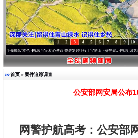
1
2
3
4
5
6
7
8
9
10
队”本色
·[视频]
牢记初心使命 奋进复兴征程丨宝塔山下好光景..
·[视频]
因党而生 为党而
首页
»
案件追踪调查
公安部网安局公布1
网警护航高考：公安部网