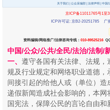
关于我们
|
公众采编部
|
法律声明
| 中国
京ICP备11011765号1至3
东山县通报“牛蛙产品抗生素超标问题”
法
ICP许可证: 京B2-20251785
广
资料编辑/网络推广/法律咨询专线：
010-89525216
QQ
中国/公众/公共/全民/法治/法
一、
遵守各国有关法律、法规，
规及行业规定和网络职业道德，
间接引起的给他人或（单位）造
千年窑火 生生不息
一
递假新闻造成社会影响的，本网
国宪法，保障公民的言论自由和