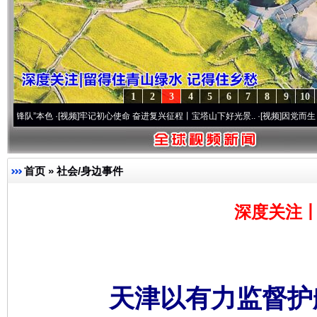
1
2
3
4
5
6
7
8
9
10
色
·[视频]
牢记初心使命 奋进复兴征程丨宝塔山下好光景..
·[视频]
因党而生 为党而战——
首页
»
社会/身边事件
深度关注丨
天津以有力监督护