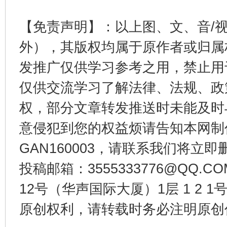
【免责声明】：以上图、文、音/
外），其版权均属于原作者或归属
发推广仅供学习参考之用，禁止用
东山县通报“牛蛙产品抗生素超标问题”
法
仅供交流学习了解法律、法规、政
权，部分文章转发推送时未能及时
意侵犯到您的权益烦请告知本网制作采编
GAN160003，请联系我们将立即删
投稿邮箱：3555333776@QQ
12号（华声国际大厦）1层 1 2
原创权利，请转载时务必注明原创作
千年窑火 生生不息
一