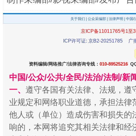
关于我们
|
公众采编部
|
法律声明
| 中国
京ICP备11011765号1至3
东山县通报“牛蛙产品抗生素超标问题”
法
ICP许可证: 京B2-20251785
广
资料编辑/网络推广/法律咨询专线：
010-89525216
QQ
中国/公众/公共/全民/法治/法制/
一、
遵守各国有关法律、法规，遵
业规定和网络职业道德，承担法律
他人或（单位）造成伤害和损失的
千年窑火 生生不息
一
响的，本网将追究其相关法律和经