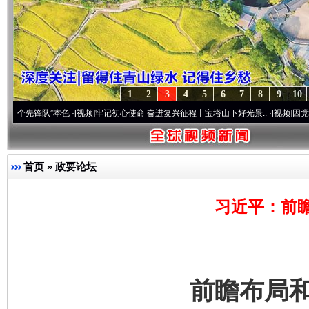
1
2
3
4
5
6
7
8
9
10
队”本色
·[视频]
牢记初心使命 奋进复兴征程丨宝塔山下好光景..
·[视频]
因党而生 为党而
首页
»
政要论坛
习近平：前
前瞻布局