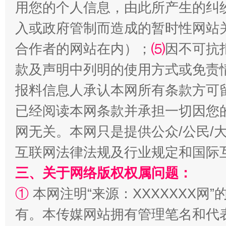
用您的个人信息，由此所产生的纠
受贿1.44亿！段成刚被判无期
从幼儿
入或政府管制而造成的暂时性网站
合作者的网站在内）；
⑸
因不可抗
款及声明中列明的使用方式或免责
报料信息人承认本网所有条款方可
已经阅读本网条款并承担一切因您
网无关。本网只是提供公众/公民/
全民健身五年计划来了！等你上场
互联网法律法规及行业规定和国际
三、关于网络版权权属问题：
①
本网注明“来源：XXXXXXX网”
有。本传媒网站拥有管理笔名和代