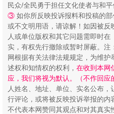
民众/全民勇于担任文化使者与和
③
如你所反映投诉报料和投稿的部
或不文明用语，请谅解！如因被反
人或单位版权和其它问题需即时在
实，有权先行撤除或暂时屏蔽。注
扯下公款旅游的“隐身衣”
如何以同
网根据有关法律法规规定，为维护
述权和知情权的权利，
在收到本网
应，我们将视为默认。（不作回应
人姓名、地址、单位、实名公布，让
行评论，或将被反映投诉举报的内
不代表本网赞同其观点和对其真实
“蜀中异人”王建安的艺术幻境