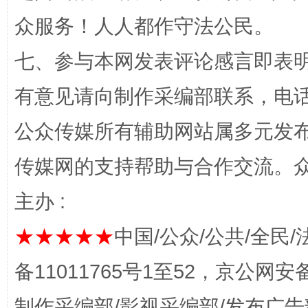
众服务！人人都作守法公民。
“蜀中异人”王建安的艺术幻境
七、参与本网发表评论感言即表明
有意见请向制作采编部联系，电话：0
公众传媒所有辅助网站属多元发
传媒网的支持帮助与合作交流。
主办 :
完善运行机制助力责任有效落实
一纸欠条
★★★★★
中国/公众/公共/全民/
备11011765号1至52，京公网安备：
制作采编部/影视采编部/发布广告