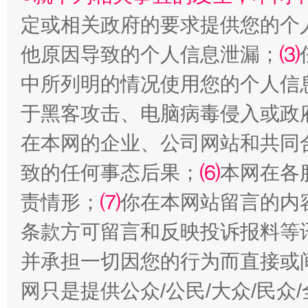
定或相关政府的要求提供您的个
他原因导致的个人信息泄漏；
⑶
中所列明的情况使用您的个人信
于黑客攻击、电脑病毒侵入或政
受贿1.44亿！段成刚被判无期
从幼儿
在本网的企业、公司网站和共同
致的任何事态后果；
⑹
本网在各
责情形；
⑺
你在本网站留言的内
条款方可留言和反映投诉报料等
并承担一切因您的行为而直接或
网只是提供公众/公民/大众/民
全民健身五年计划来了！等你上场