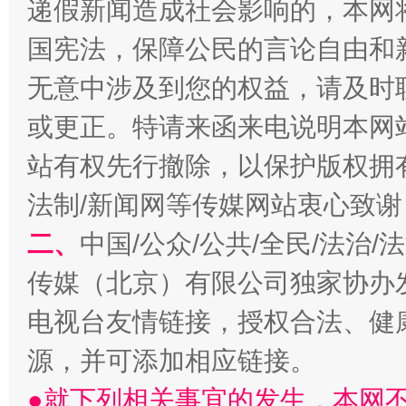
递假新闻造成社会影响的，本网
国宪法，保障公民的言论自由和
无意中涉及到您的权益，请及时
千年窑火 生生不息
一
或更正。特请来函来电说明本网
站有权先行撤除，以保护版权拥有者
法制/新闻网等传媒网站衷心致谢
二、
中国/公众/公共/全民/法治
传媒（北京）有限公司独家协办
电视台友情链接，授权合法、健
揭开“小金库”的免责幌子
源，并可添加相应链接。
●就下列相关事宜的发生，本网