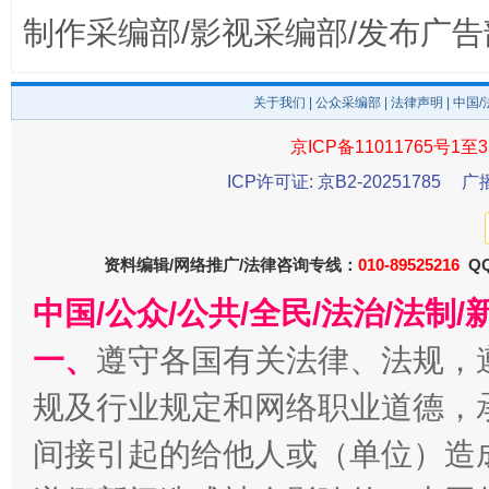
完善运行机制助力责任有效落实
一纸欠条
制作采编部/影视采编部/发布广告
关于我们
|
公众采编部
|
法律声明
| 中国
京ICP备11011765号1至3
ICP许可证: 京B2-20251785
广
资料编辑/网络推广/法律咨询专线：
010-89525216
QQ
东山县通报“牛蛙产品抗生素超标问题”
法
中国/公众/公共/全民/法治/法
一、
遵守各国有关法律、法规，
规及行业规定和网络职业道德，
间接引起的给他人或（单位）造