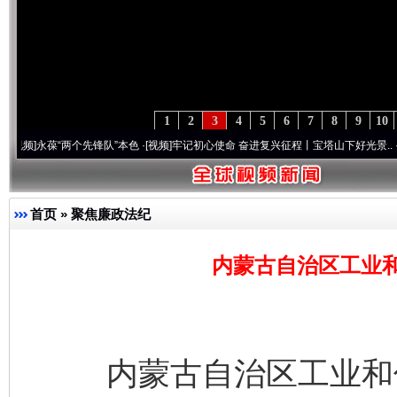
1
2
3
4
5
6
7
8
9
10
葆“两个先锋队”本色
·[视频]
牢记初心使命 奋进复兴征程丨宝塔山下好光景..
·[视频]
因党
首页
»
聚焦廉政法纪
内蒙古自治区工业
内蒙古自治区工业和信