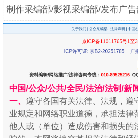
制作采编部/影视采编部/发布广告
关于我们
|
公众采编部
|
法律声明
| 中国
京ICP备11011765号1至3
东山县通报“牛蛙产品抗生素超标问题”
法
ICP许可证: 京B2-20251785
广
资料编辑/网络推广/法律咨询专线：
010-89525216
QQ
中国/公众/公共/全民/法治/法制/
一、
遵守各国有关法律、法规，遵
业规定和网络职业道德，承担法律
他人或（单位）造成伤害和损失的
千年窑火 生生不息
一