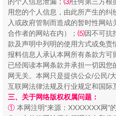
的个人信息泄漏；
⑶
任何第三方根
用您的个人信息，由此所产生的纠
受贿1.44亿！段成刚被判无期
从幼儿
入或政府管制而造成的暂时性网站
合作者的网站在内）；
⑸
因不可抗
款及声明中列明的使用方式或免责
报料信息人承认本网所有条款方可
已经阅读本网条款并承担一切因您
网无关。本网只是提供公众/公民/
全民健身五年计划来了！等你上场
互联网法律法规及行业规定和国际
三、关于网络版权权属问题：
①
本网注明“来源：XXXXXXX网”