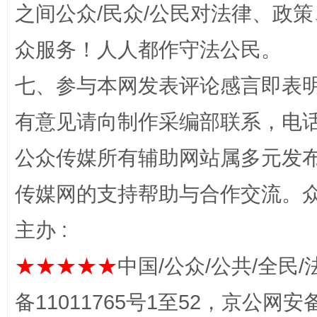
之间公众/民众/公民对法律、政
众服务！人人都作守法公民。
“蜀中异人”王建安的艺术幻境
七、参与本网发表评论感言即表明
有意见请向制作采编部联系，电话：0
公众传媒所有辅助网站属多元发
传媒网的支持帮助与合作交流。
主办 :
完善运行机制助力责任有效落实
一纸欠条
★★★★★
中国/公众/公共/全民/
备11011765号1至52，京公网安备：