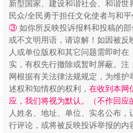
新型国家、建设和谐社会、和谐世界
民众/全民勇于担任文化使者与和
③
如你所反映投诉报料和投稿的部
或不文明用语，请谅解！如因被反
人或单位版权和其它问题需即时在
实，有权先行撤除或暂时屏蔽。注
扯下公款旅游的“隐身衣”
如何以同
网根据有关法律法规规定，为维护
述权和知情权的权利，
在收到本网
应，我们将视为默认。（不作回应
人姓名、地址、单位、实名公布，让
行评论，或将被反映投诉举报的内