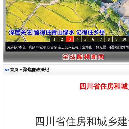
1
2
3
4
5
6
7
8
9
10
锋队”本色
·[视频]
牢记初心使命 奋进复兴征程丨宝塔山下好光景..
·[视频]
因党而生 为党而
首页
»
聚焦廉政法纪
四川省住房和城
四川省住房和城乡建设