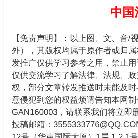
中国
【免责声明】：以上图、文、音/
外），其版权均属于原作者或归属
发推广仅供学习参考之用，禁止用
东山县通报“牛蛙产品抗生素超标问题”
法
仅供交流学习了解法律、法规、政
权，部分文章转发推送时未能及时
意侵犯到您的权益烦请告知本网制作采编
GAN160003，请联系我们将立即删
投稿邮箱：3555333776@QQ
12号（华声国际大厦）1层 1 2