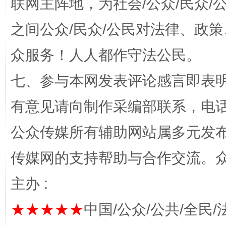
联网主阵地，为社会/公众/民众
之间公众/民众/公民对法律、政
众服务！人人都作守法公民。
“蜀中异人”王建安的艺术幻境
七、参与本网发表评论感言即表明
有意见请向制作采编部联系，电话：0
公众传媒所有辅助网站属多元发
传媒网的支持帮助与合作交流。
主办 :
完善运行机制助力责任有效落实
一纸欠条
★★★★★
中国/公众/公共/全民/