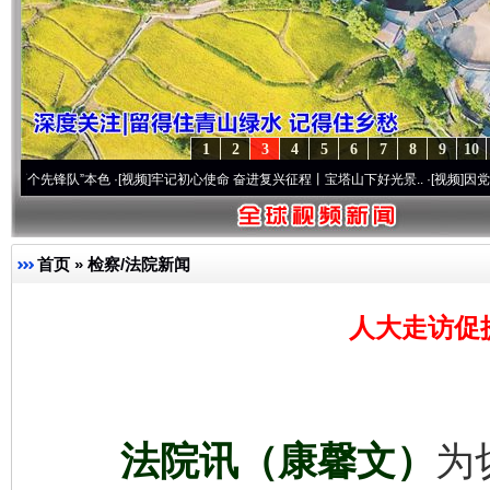
1
2
3
4
5
6
7
8
9
10
队”本色
·[视频]
牢记初心使命 奋进复兴征程丨宝塔山下好光景..
·[视频]
因党而生 为党而
首页
»
检察/法院新闻
人大走访促
法院讯（康馨文）
为