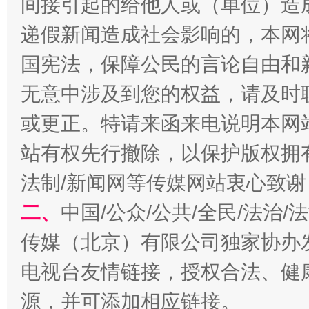
间接引起的给他人或（单位）造
千年窑火 生生不息
一
递假新闻造成社会影响的，本网
国宪法，保障公民的言论自由和
无意中涉及到您的权益，请及时
或更正。特请来函来电说明本网
站有权先行撤除，以保护版权拥有者
法制/新闻网等传媒网站衷心致谢
揭开“小金库”的免责幌子
二、
中国/公众/公共/全民/法治
传媒（北京）有限公司独家协办
电视台友情链接，授权合法、健
源，并可添加相应链接。