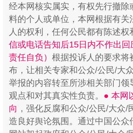
经本网核实属实，有权先行撤除
料的个人或单位，本网根据有关
“蜀中异人”王建安的艺术幻境
人的权利，任何公民都有陈述权
信或电话告知后15日内不作出
责任自负）
根据投诉人的要求将
布，让相关专家和公众/公民/大
举报的内容转至所涉相关部门领
观点和对其真实性负责。
● 本
向
，强化反腐和公众/公民/大众
造良好舆论氛围。通过中国公众传