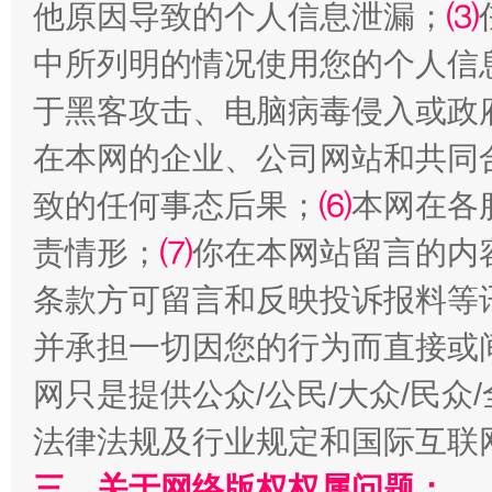
他原因导致的个人信息泄漏；
⑶
中所列明的情况使用您的个人信
受贿1.44亿！段成刚被判无期
从幼儿
于黑客攻击、电脑病毒侵入或政
在本网的企业、公司网站和共同
致的任何事态后果；
⑹
本网在各
责情形；
⑺
你在本网站留言的内
条款方可留言和反映投诉报料等
并承担一切因您的行为而直接或
全民健身五年计划来了！等你上场
网只是提供公众/公民/大众/民
法律法规及行业规定和国际互联
三、关于网络版权权属问题：