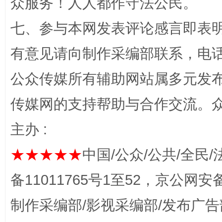
众服务！人人都作守法公民。
七、参与本网发表评论感言即表明
“蜀中异人”王建安的艺术幻境
有意见请向制作采编部联系，电话：0
公众传媒所有辅助网站属多元发
传媒网的支持帮助与合作交流。
主办 :
★★★★★
中国/公众/公共/全民/
完善运行机制助力责任有效落实
一纸欠条
备11011765号1至52，京公网安备：
制作采编部/影视采编部/发布广告