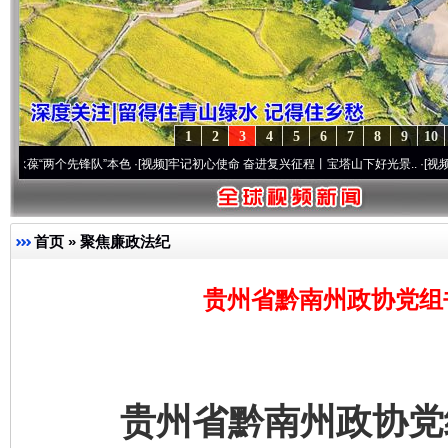
1
2
3
4
5
6
7
8
9
10
个先锋队”本色
·[视频]
牢记初心使命 奋进复兴征程丨宝塔山下好光景..
·[视频]
因党而生 
首页
»
聚焦廉政法纪
贵州省黔南州政协党组
贵州省黔南州政协党组