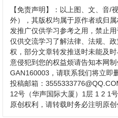
东山县通报“牛蛙产品抗生素超标问题”
法
【免责声明】：以上图、文、音/
外），其版权均属于原作者或归属
发推广仅供学习参考之用，禁止用
仅供交流学习了解法律、法规、政
权，部分文章转发推送时未能及时
意侵犯到您的权益烦请告知本网制作采编
GAN160003，请联系我们将立即删
千年窑火 生生不息
一
投稿邮箱：3555333776@QQ
12号（华声国际大厦）1层 1 2
原创权利，请转载时务必注明原创作