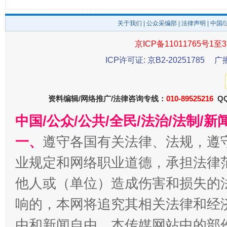
关于我们
|
公众采编部
|
法律声明
| 中国
京ICP备11011765号1至3
ICP许可证: 京B2-20251785
广
资料编辑/网络推广/法律咨询专线：
010-89525216
QQ
中国/公众/公共/全民/法治/法制/
千年窑火 生生不息
一
一、
遵守各国有关法律、法规，遵
业规定和网络职业道德，承担法律
他人或（单位）造成伤害和损失的
响的，本网将追究其相关法律和经
由和新闻自由。本传媒网站中的部