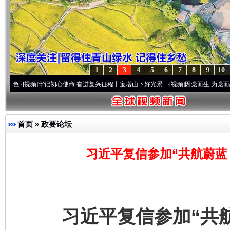
1
2
3
4
5
6
7
8
9
10
视频]
牢记初心使命 奋进复兴征程丨宝塔山下好光景..
·[视频]
因党而生 为党而战——百年“
首页
»
政要论坛
习近平复信参加“共航蔚蓝
习近平复信参加“共航