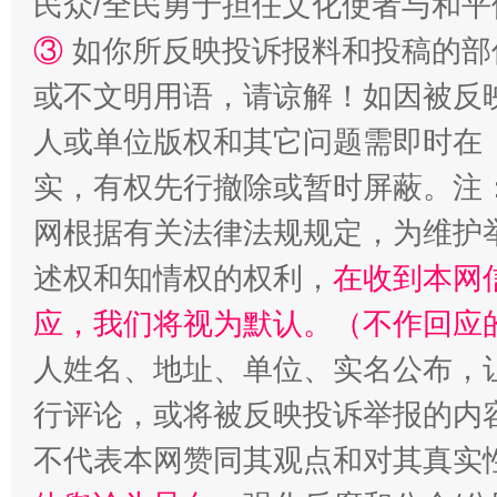
民众/全民勇于担任文化使者与和
③
如你所反映投诉报料和投稿的部
扯下公款旅游的“隐身衣”
如何以同
或不文明用语，请谅解！如因被反
人或单位版权和其它问题需即时在
实，有权先行撤除或暂时屏蔽。注
网根据有关法律法规规定，为维护
述权和知情权的权利，
在收到本网
应，我们将视为默认。（不作回应
“蜀中异人”王建安的艺术幻境
人姓名、地址、单位、实名公布，让
行评论，或将被反映投诉举报的内
不代表本网赞同其观点和对其真实