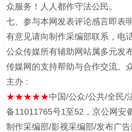
众服务！人人都作守法公民。
七、参与本网发表评论感言即表明
有意见请向制作采编部联系，电话：0
完善运行机制助力责任有效落实
一纸欠条
公众传媒所有辅助网站属多元发
传媒网的支持帮助与合作交流。
主办 :
★★★★★
中国/公众/公共/全民/
备11011765号1至52，京公网安备：
制作采编部/影视采编部/发布广告
东山县通报“牛蛙产品抗生素超标问题”
法