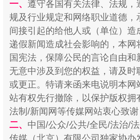
一、
遵守各国有关法律、法规，
规及行业规定和网络职业道德，
揭开“小金库”的免责幌子
间接引起的给他人或（单位）造
递假新闻造成社会影响的，本网
国宪法，保障公民的言论自由和
无意中涉及到您的权益，请及时
或更正。特请来函来电说明本网
站有权先行撤除，以保护版权拥有者
法制/新闻网等传媒网站衷心致谢
受贿1.44亿！段成刚被判无期
从幼儿
二、
中国/公众/公共/全民/法治
传媒（北京）有限公司独家协办