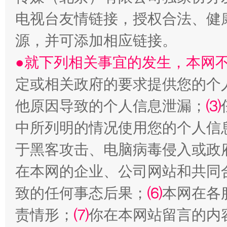
电视台友情链接，授权合法、健
源，并可添加相应链接。
●就下列相关事宜的发生，本网
定或相关政府的要求提供您的个
全民健身五年计划来了！等你上场
他原因导致的个人信息泄漏；
⑶
中所列明的情况使用您的个人信
于黑客攻击、电脑病毒侵入或政
在本网的企业、公司网站和共同
致的任何事态后果；
⑹
本网在各
责情形；
⑺
你在本网站留言的内
阿坝州三大球赛在茂县开幕
规模最