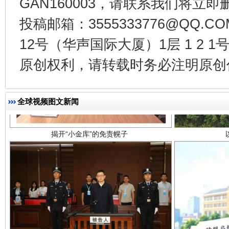
GAN160003，请联系我们将立即删
投稿邮箱：3555333776@QQ
12号（华声国际大厦）1层 1 2
原创权利，请转载时务必注明原创作
揭开“小金库”的免责幌子
全球视频图文新闻
受贿1.44亿！段成刚被判无期
从幼儿