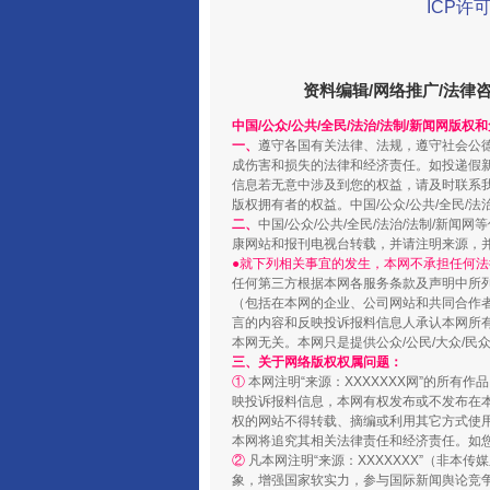
ICP许可
阿坝州三大球赛在茂县开幕
资料编辑/网络推广/法律
中国/公众/公共/全民/法治/法制/新闻网版权
一、
遵守各国有关法律、法规，遵守社会公
成伤害和损失的法律和经济责任。如投递假
信息若无意中涉及到您的权益，请及时联系
版权拥有者的权益。中国/公众/公共/全民/法
二、
中国/公众/公共/全民/法治/法制/
康网站和报刊电视台转载，并请注明来源，
●就下列相关事宜的发生，本网不承担任何法
任何第三方根据本网各服务条款及声明中所
（包括在本网的企业、公司网站和共同合作
言的内容和反映投诉报料信息人承认本网所
国家大学科技园优化重塑工作
本网无关。本网只是提供公众/公民/大众/
三、关于网络版权权属问题：
①
本网注明“来源：XXXXXXX网”的所有
映投诉报料信息，本网有权发布或不发布在
权的网站不得转载、摘编或利用其它方式使用
本网将追究其相关法律责任和经济责任。如
②
凡本网注明“来源：XXXXXXX”（非
象，增强国家软实力，参与国际新闻舆论竞争