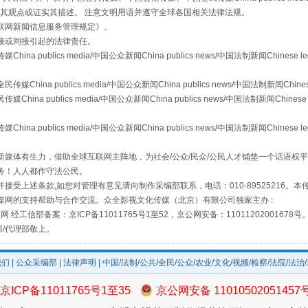
s等传媒网站同意其观点或证实其描述。 注意文明用语并遵守全球各国相关法律法规。
联网新闻信息服务管理规定
》。
接或间接引起的法律责任。
publics media/中国公众新闻China publics news/中国法制新闻Chinese l
a publics media/中国公众新闻China publics news/中国法制新闻Chinese
 publics media/中国公众新闻China publics news/中国法制新闻Chinese 
publics media/中国公众新闻China publics news/中国法制新闻Chinese l
媒体有生力，借助全球互联网主阵地，为社会/公众/民众/公民人才铺垫一个话语权平
场
事关残疾人未来5年
务！人人都作守法公民。
接受上述条款,如您对管理有意见请向制作采编部联系，电话：010-89525216。
媒网的支持帮助与合作交流。众全影视文化传媒（北京）有限公司独家主办 :
网 经工信部备案：京ICP备11011765号1至52，京公网安备：11011202001678号
部/代理部敬上。
我们
|
公众采编部
|
法律声明
| 中国/法制/公共/全民/公众/农业/文化/视频/检察/法院/法治
京ICP备11011765号1至35
京公网安备 11010502051457