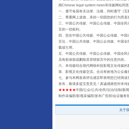
闻Chinese legal system new
一、遵守各国有关法律、法规，同时遵守《
互
二、尊重网上道德，承担一切因您的行为而直
三、中国公共传媒、中国公众传媒、中国全民传媒China 
言的一切权利。
四、您在中国公共传媒、中国公众传媒、中国全民传媒Chin
言论，中国公共传媒、中国公众传媒、中国全民传媒China
载或引用。
五、中国公共传媒、中国公众传媒、中国全民传媒China 
员有权保留或删除其管辖留言中的任意内容。
六、本传媒结合现代网络科技影视文化传媒的新
全民健身五年计划来了！等你上
策、影视文化传媒交流。合法有效地为公众服
七、参与本网发表评论感言即表明您已经阅读并
发布，敬请多提宝贵意见！真诚感谢您对本传
★★★★★
中国/公众/公共/全民/法治/法制/新闻
制作采编部/影视采编部/发布广告部/会议服务
关于