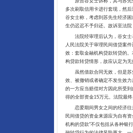
原告谷女士诉称，其与苏先生
多次刷取信用卡进行套现，然后
谷女士称，考虑到苏先生经济困
生仍迟迟不予归还。故诉至法院
法院经审理后认为，谷女士与
人民法院关于审理民间借贷案件
效：套取金融机构贷款转贷的。
构贷款转贷情形，故应认定为无
虽然借款合同无效，但是苏先
完善运行机制助力责任有效落
效、被撤销或者确定不发生效力
的一方应当赔偿对方因此所受到
得的全部资金15万元。法院最
恋爱期间男女之间的经济往来
民间借贷的资金来源应为自有资
机构的贷款”不仅包括从各种银行
融转贷行为的法律风险更大。一