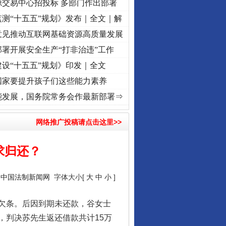
源交易中心招投标 多部门作出部署
测“十五五”规划》发布｜全文｜解
意见推动互联网基础资源高质量发展
署开展安全生产“打非治违”工作
设“十五五”规划》印发｜全文
国家要提升孩子们这些能力素养
心使命 奋进复兴征程丨“转折之城”激荡..
·[视频]
牢记初心使命 奋进复兴征程丨红船起航处
能发展，国务院常务会作最新部署⇒
网络推广投稿请点击这里>>
求归还？
：
中国法制新闻网
字体大小[
大
中
小
]
欠条。后因到期未还款，谷女士
，判决苏先生返还借款共计15万