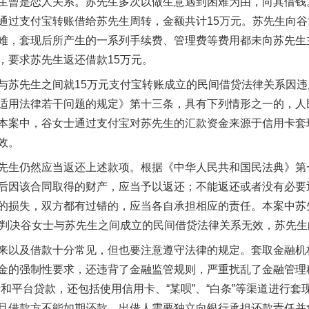
曾是恋人关系。苏先生多次以做生意遇到困难为由，向其借钱
通过支付宝转账借给苏先生周转，金额共计15万元。苏先生向
难，套现后所产生的一系列手续费、管理费等费用都未向苏先生
，要求苏先生返还借款15万元。
苏先生之间就15万元支付宝转账成立的民间借贷法律关系因违
适用法律若干问题的规定》第十三条，具有下列情形之一的，人
本案中，谷女士通过支付宝对苏先生的汇款资金来源于信用卡套
效。
生仍然应当返还上述款项。根据《中华人民共和国民法典》第
实
一纸欠条伤亲情 巡回调解促和解..
后因该合同取得的财产，应当予以返还；不能返还或者没有必要
的损失，双方都有过错的，应当各自承担相应的责任。本案中苏
终判决谷女士与苏先生之间成立的民间借贷法律关系无效，苏先生
以及借款十分常见，但也要注意遵守法律的规定。套取金融机
金的强制性要求，还违背了金融监管规则，严重扰乱了金融管理
和平台贷款，还包括使用信用卡、“某呗”、“白条”等渠道进行
旦借款方不能如期还款，出借人需要独立向银行承担还款责任并