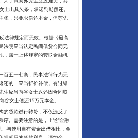
。为了帮助苏先生渡过难关，其
谷女士出具欠条，承诺到期偿还。
主张，只要求偿还本金，但苏先
反法律规定而无效。根据《最高
民法院应当认定民间借贷合同无
现，属于上述规定的套取金融机
一百五十七条，民事法律行为无
行业协会接连发公告
返还的，应当折价补偿。有过错
先生应当向谷女士返还因合同取
向谷女士偿还15万元本金。
构的贷款进行转贷，不仅违反了
秩序。需要注意的是，上述“金融
套现。与使用自有资金出借相比，金
负担相应的贷款利息、违约金、