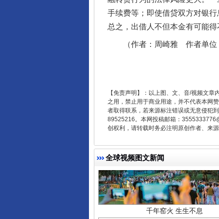
手续费等；即使借贷双方对银行
总之，出借人不但本金有可能得
东山县通报“牛蛙产品抗生素超标问
（作者：周崎雅 作者单位：
【免责声明】：以上图、文、音/视频文章
之用，禁止用于商业用途，并不代表本网赞
者取得联系，若来源标注错误或无意侵犯到您的
89525216。本网投稿邮箱：355533
创权利，请转载时务必注明原创作者、来源：
全球视频图文新闻
千年窑火 生生不息