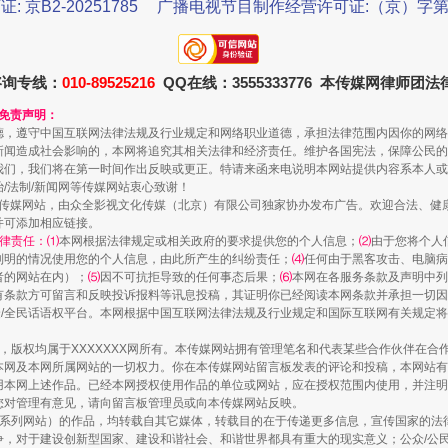
证: 京B2-20251785
广播电视节目制作经营许可证:（京）字第3
规模最大的光氢储一体化项目
咨询专线：
010-89525216
QQ在线：3555333776 本传媒网律师团
和免责声明：
德，遵守中国互联网法律法规及行业规定和网络职业道德，承担法律范围内因你的网络
新闻造成社会影响的，本网将追究其相关法律和经济责任。维护各国宪法，保障公民的
我们，我们将在第一时间作出反映或更正。特请来函来电说明本网站提供内容系本人或
治/法制/新闻网等传媒网站衷心致谢！
新闻网等传媒网站，由众全影视文化传媒（北京）有限公司独家协办发布广告。欢迎合法、
并可添加相应链接。
律责任：⑴
本网根据法律规定或相关政府的要求提供您的个人信息；
⑵
由于您将个人
列明的情况使用您的个人信息，由此所产生的纠纷责任；
⑷
任何由于黑客攻击、电脑病
者的网站在内）；
⑸
因不可抗拒导致的任何事态后果；
⑹
本网在各服务条款及声明中列
有条款方可留言和反映投诉报料等讯息投稿，其证明你已经阅读本网条款并承担一切因
镜头丨大暑三秋近
民众/全民话语权平台。本网根据中国互联网法律法规及行业规定和国际互联网有关规定
作品，版权均属于XXXXXXX网所有。本传媒网站拥有管理笔名和代表某些合作伙伴在
本网及本网所属网站的一切权力。你在本传媒网站留言板发表的评论和投稿，本网站有
本网上述作品。已经本网授权使用作品的单位或网站，应在授权范围内使用，并注明“来
您对管理有意见，请向留言板管理员或向本传媒网站反映。
本传媒系列网站）的作品，均转载自其它媒体，转载目的在于传递更多信息，宣传国家的
，对于建设创新型国家、建设和谐社会、和谐世界都具有重大的现实意义；公众/公民/