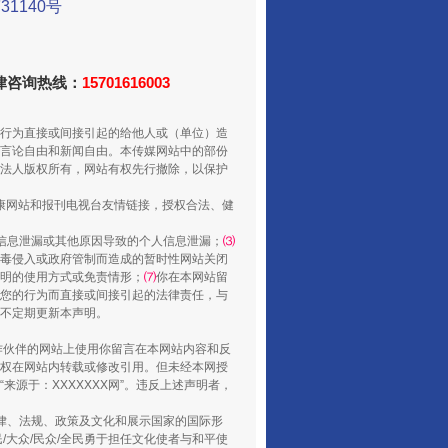
1140号
走走走！国家喊你健身啦
法律咨询热线：
15701616003
行为直接或间接引起的给他人或（单位）造
言论自由和新闻自由。本传媒网站中的部份
法人版权所有，网站有权先行撤除，以保护
健康网站和报刊电视台友情链接，授权合法、健
信息泄漏或其他原因导致的个人信息泄漏；
⑶
毒侵入或政府管制而造成的暂时性网站关闭
明的使用方式或免责情形；
⑺
你在本网站留
您的行为而直接或间接引起的法律责任，与
山西：不断增强治理腐败综合效能
将不定期更新本声明。
合作伙伴的网站上使用你留言在本网站内容和反
权在网站内转载或修改引用。但未经本网授
源于：XXXXXXX网”。违反上述声明者，
法律、法规、政策及文化和展示国家的国际形
大众/民众/全民勇于担任文化使者与和平使