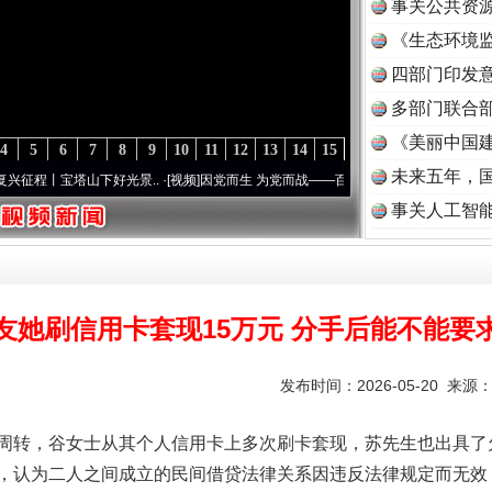
事关公共资
《生态环境监
读
四部门印发
多部门联合部
《美丽中国建
4
5
6
7
8
9
10
11
12
13
14
15
未来五年，
宝塔山下好光景..
·[视频]
因党而生 为党而战——百年“纪”事⑧加强纪律..
·[视频]
牢记初
事关人工智
友她刷信用卡套现15万元 分手后能不能要
发布时间：2026-05-20 来源
转，谷女士从其个人信用卡上多次刷卡套现，苏先生也出具了
，认为二人之间成立的民间借贷法律关系因违反法律规定而无效