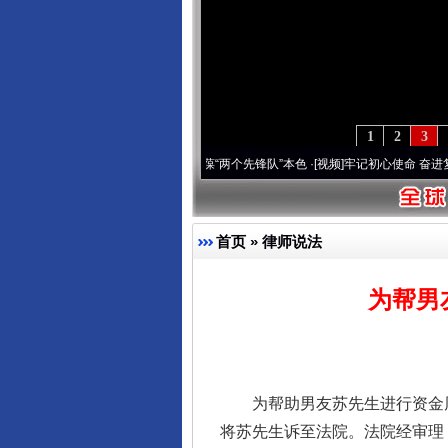
1
2
3
深刻改变雪域高原..
·[视频]
永葆“两个先锋队”本色
·[视频]
牢记初心使命 奋进复兴征程丨
首页
»
律师说法
为帮男
为帮助男友苏先生进行资金周
将苏先生诉至法院。法院经审理