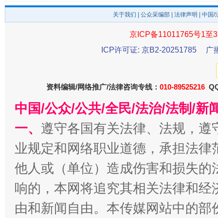
关于我们
|
公众采编部
|
法律声明
| 中国
京ICP备11011765号1至3
ICP许可证: 京B2-20251785
广
东山县通报“牛蛙产品抗生素超标问题”
法
资料编辑/网络推广/法律咨询专线：
010-89525216
QQ
中国/公众/公共/全民/法治/法制/
一、
遵守各国有关法律、法规，遵
业规定和网络职业道德，承担法律
他人或（单位）造成伤害和损失的
千年窑火 生生不息
一
响的，本网将追究其相关法律和经
由和新闻自由。本传媒网站中的部