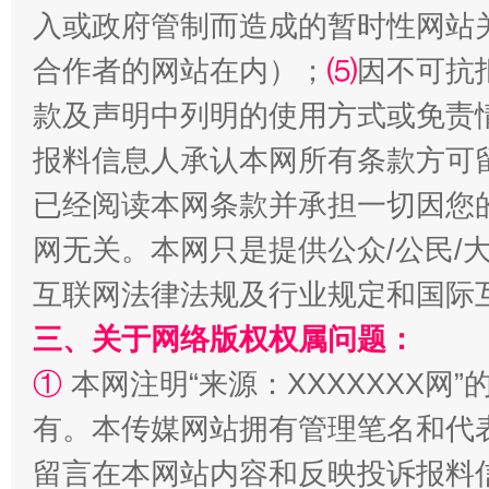
受贿1.44亿！段成刚被判无期
从幼儿
入或政府管制而造成的暂时性网站
合作者的网站在内）；
⑸
因不可抗
款及声明中列明的使用方式或免责
报料信息人承认本网所有条款方可
已经阅读本网条款并承担一切因您
网无关。本网只是提供公众/公民/
互联网法律法规及行业规定和国际
全民健身五年计划来了！等你上场
三、关于网络版权权属问题：
①
本网注明“来源：XXXXXXX网”
有。本传媒网站拥有管理笔名和代
留言在本网站内容和反映投诉报料