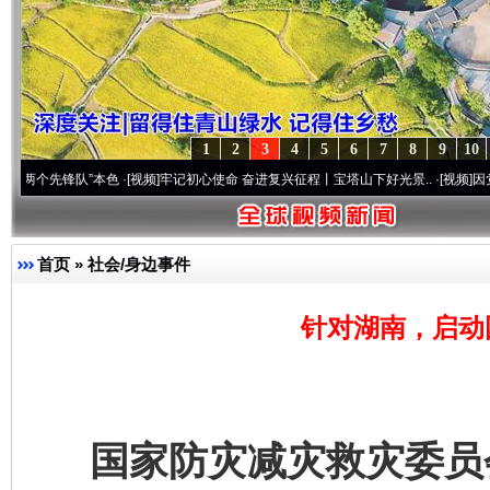
1
2
3
4
5
6
7
8
9
10
先锋队”本色
·[视频]
牢记初心使命 奋进复兴征程丨宝塔山下好光景..
·[视频]
因党而生 为党
首页
»
社会/身边事件
针对湖南，启动
国家防灾减灾救灾委员