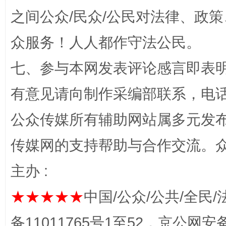
之间公众/民众/公民对法律、政
众服务！人人都作守法公民。
七、参与本网发表评论感言即表明
有意见请向制作采编部联系，电话：0
“蜀中异人”王建安的艺术幻境
公众传媒所有辅助网站属多元发
传媒网的支持帮助与合作交流。
主办 :
★★★★★
中国/公众/公共/全民/
备11011765号1至52，京公网安备：
完善运行机制助力责任有效落实
一纸欠条