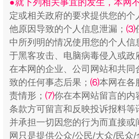
●就下列相关事宜的发生，本网
定或相关政府的要求提供您的个
他原因导致的个人信息泄漏；
⑶
中所列明的情况使用您的个人信
受贿1.44亿！段成刚被判无期
从幼儿
于黑客攻击、电脑病毒侵入或政
在本网的企业、公司网站和共同
致的任何事态后果；
⑹
本网在各
责情形；
⑺
你在本网站留言的内
条款方可留言和反映投诉报料等
并承担一切因您的行为而直接或
全民健身五年计划来了！等你上场
网只是提供公众/公民/大众/民