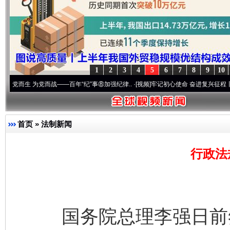
1
2
3
4
5
6
7
8
9
10
 为党而战——百年“纪”事⑧加强纪律..
·[视频]
牢记初心使命 奋进复兴征程丨“转折之城”激
首页
»
法制新闻
行政法
国务院总理李强日前签