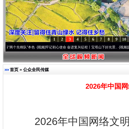
1
2
3
4
5
6
7
8
9
10
个先锋队”本色
·[视频]
牢记初心使命 奋进复兴征程丨宝塔山下好光景..
·[视频]
因党而生 
首页
»
公众全民传媒
2026年中国
2026年中国网络文明