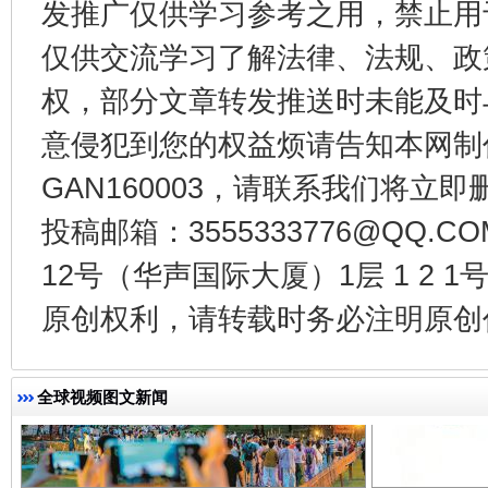
发推广仅供学习参考之用，禁止用
仅供交流学习了解法律、法规、政
权，部分文章转发推送时未能及时
东山县通报“牛蛙产品抗生素超标问题”
法
意侵犯到您的权益烦请告知本网制作采编
GAN160003，请联系我们将立即删
投稿邮箱：3555333776@QQ
12号（华声国际大厦）1层 1 2
原创权利，请转载时务必注明原创作
千年窑火 生生不息
一
全球视频图文新闻