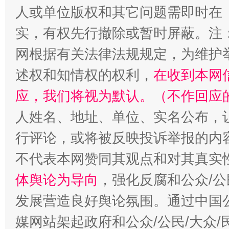
人或单位版权和其它问题需即时在
实，有权先行撤除或暂时屏蔽。注
网根据有关法律法规规定，为维护
扯下公款旅游的“隐身衣”
如何以同
述权和知情权的权利，
在收到本网
应，我们将视为默认。（不作回应
人姓名、地址、单位、实名公布，让
行评论，或将被反映投诉举报的内
不代表本网赞同其观点和对其真实
体舆论为导向
，强化反腐和公众/公
发展营造良好舆论氛围。通过中国公
“蜀中异人”王建安的艺术幻境
媒网站架起政府和公众/公民/大众