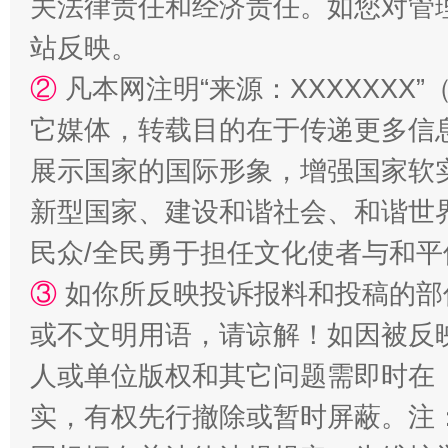
关法律责任和经济责任。如您对管
站反映。
②
凡本网注明“来源：XXXXXX
它媒体，转载目的在于传递更多信
展示国家的国际形象，增强国家软
国家大学科技园优化重塑工作
新型国家、建设和谐社会、和谐世界
民众/全民勇于担任文化使者与和
③
如你所反映投诉报料和投稿的部
或不文明用语，请谅解！如因被反
人或单位版权和其它问题需即时在
实，有权先行撤除或暂时屏蔽。注
扯下公款旅游的“隐身衣”
如何以同