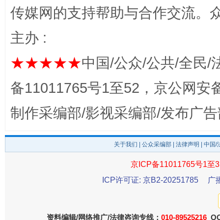
传媒网的支持帮助与合作交流。
主办 :
完善运行机制助力责任有效落实
一纸欠条
★★★★★
中国/公众/公共/全民/
备11011765号1至52，京公网安备：
制作采编部/影视采编部/发布广告
关于我们
|
公众采编部
|
法律声明
| 中国
京ICP备11011765号1至3
ICP许可证: 京B2-20251785
广
东山县通报“牛蛙产品抗生素超标问题”
法
资料编辑/网络推广/法律咨询专线：
010-89525216
QQ