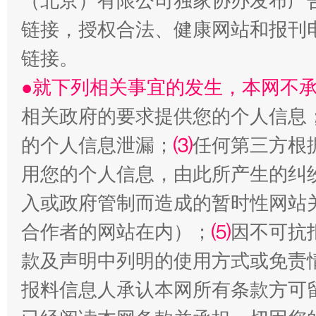
（北京）有限公司独家协办发布广
揭开“小金库”的免责幌子
链接，授权合法、健康网站和报刊
链接。
●就下列相关事宜的发生，本网不
相关政府的要求提供您的个人信息
的个人信息泄漏；
⑶
任何第三方根
用您的个人信息，由此所产生的纠
受贿1.44亿！段成刚被判无期
从幼儿
入或政府管制而造成的暂时性网站
合作者的网站在内）；
⑸
因不可抗
款及声明中列明的使用方式或免责
报料信息人承认本网所有条款方可