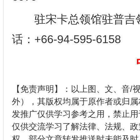
驻宋卡总领馆驻普吉领
话：+66-94-595-6158
完善运行机制助力责任有效落实
一纸欠条
【免责声明】：以上图、文、音/
外），其版权均属于原作者或归属
发推广仅供学习参考之用，禁止用
仅供交流学习了解法律、法规、政
东山县通报“牛蛙产品抗生素超标问题”
法
权，部分文章转发推送时未能及时