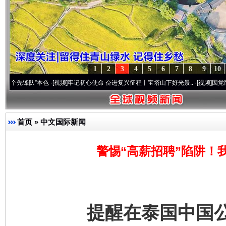
1
2
3
4
5
6
7
8
9
10
锋队”本色
·[视频]
牢记初心使命 奋进复兴征程丨宝塔山下好光景..
·[视频]
因党而生 为党
首页
»
中文国际新闻
警惕“高薪招聘”陷阱！
提醒在泰国中国公