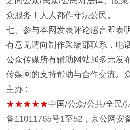
之间公众/民众/公民对法律、政
众服务！人人都作守法公民。
七、参与本网发表评论感言即表明
有意见请向制作采编部联系，电话：0
公众传媒所有辅助网站属多元发
揭开“小金库”的免责幌子
传媒网的支持帮助与合作交流。
主办 :
★★★★★
中国/公众/公共/全民/
备11011765号1至52，京公网安备：