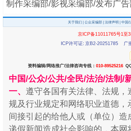
制作采编部/影视采编部/发布广告
受贿1.44亿！段成刚被判无期
从幼儿
关于我们
|
公众采编部
|
法律声明
| 中国
京ICP备11011765号1至3
ICP许可证: 京B2-20251785
广
资料编辑/网络推广/法律咨询专线：
010-89525216
QQ
中国/公众/公共/全民/法治/法
全民健身五年计划来了！等你上场
一、
遵守各国有关法律、法规，
规及行业规定和网络职业道德，
间接引起的给他人或（单位）造
递假新闻造成社会影响的，本网