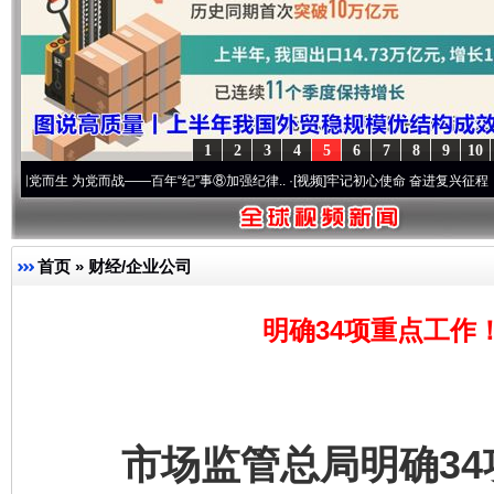
1
2
3
4
5
6
7
8
9
10
战——百年“纪”事⑧加强纪律..
·[视频]
牢记初心使命 奋进复兴征程丨“转折之城”激荡..
·
首页
»
财经/企业公司
明确34项重点工作
市场监管总局明确34