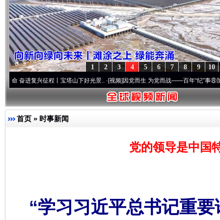
1
2
3
4
5
6
7
8
9
10
复兴征程丨宝塔山下好光景..
·[视频]
因党而生 为党而战——百年“纪”事⑧加强纪律..
·[
首页
»
时事新闻
党的领导是中国
“学习习近平总书记重要