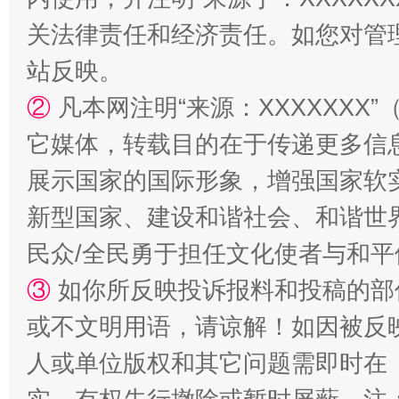
关法律责任和经济责任。如您对管
站反映。
扯下公款旅游的“隐身衣”
如何以同
②
凡本网注明“来源：XXXXXX
它媒体，转载目的在于传递更多信
展示国家的国际形象，增强国家软
新型国家、建设和谐社会、和谐世界
民众/全民勇于担任文化使者与和
③
如你所反映投诉报料和投稿的部
或不文明用语，请谅解！如因被反
“蜀中异人”王建安的艺术幻境
人或单位版权和其它问题需即时在