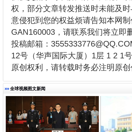
权，部分文章转发推送时未能及时
意侵犯到您的权益烦请告知本网制作采编
GAN160003，请联系我们将立即删
投稿邮箱：3555333776@QQ
揭开“小金库”的免责幌子
12号（华声国际大厦）1层 1 2
原创权利，请转载时务必注明原创作
全球视频图文新闻
受贿1.44亿！段成刚被判无期
从幼儿