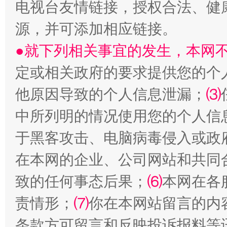
电视台友情链接，授权合法、健
源，并可添加相应链接。
●就下列相关事宜的发生，本网
定或相关政府的要求提供您的个
全民健身五年计划来了！等你上场
他原因导致的个人信息泄漏；
⑶
中所列明的情况使用您的个人信
于黑客攻击、电脑病毒侵入或政
在本网的企业、公司网站和共同
致的任何事态后果；
⑹
本网在各
责情形；
⑺
你在本网站留言的内
阿坝州三大球赛在茂县开幕
规模最
条款方可留言和反映投诉报料等