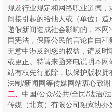
规及行业规定和网络职业道德，
间接引起的给他人或（单位）造
揭开“小金库”的免责幌子
递假新闻造成社会影响的，本网
国宪法，保障公民的言论自由和
无意中涉及到您的权益，请及时
或更正。特请来函来电说明本网
站有权先行撤除，以保护版权拥有者
法制/新闻网等传媒网站衷心致谢
受贿1.44亿！段成刚被判无期
从幼儿
二、
中国/公众/公共/全民/法治
传媒（北京）有限公司独家协办