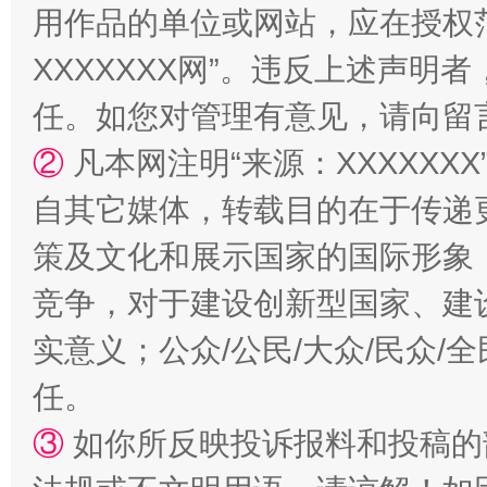
用作品的单位或网站，应在授权
扯下公款旅游的“隐身衣”
如何以同
XXXXXXX网”。违反上述声
任。如您对管理有意见，请向留
②
凡本网注明“来源：XXXXX
自其它媒体，转载目的在于传递
策及文化和展示国家的国际形象
竞争，对于建设创新型国家、建
实意义；公众/公民/大众/民众
“蜀中异人”王建安的艺术幻境
任。
③
如你所反映投诉报料和投稿的