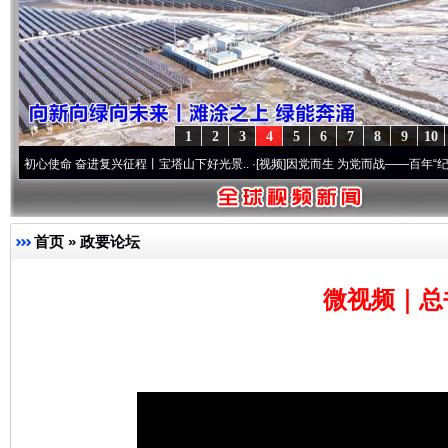
1
2
3
4
5
6
7
8
9
10
命 奋进复兴征程丨宝塔山下好光景..
·[视频]
因党而生 为党而战——百年“纪”事⑧加强纪
首页
»
政要论坛
微视频｜总