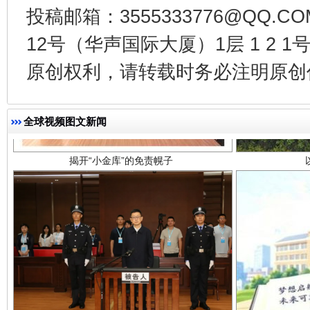
投稿邮箱：3555333776@QQ
12号（华声国际大厦）1层 1 2
原创权利，请转载时务必注明原创作
揭开“小金库”的免责幌子
全球视频图文新闻
受贿1.44亿！段成刚被判无期
从幼儿