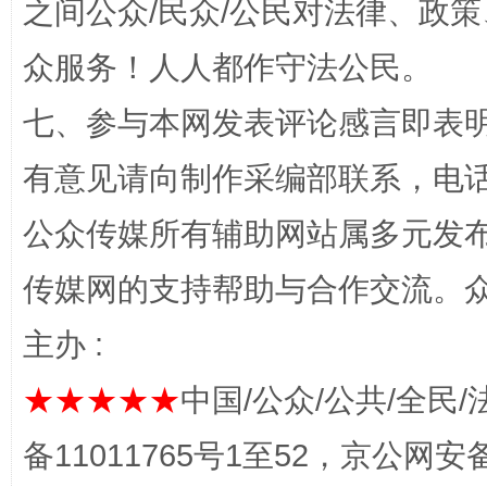
之间公众/民众/公民对法律、政
众服务！人人都作守法公民。
七、参与本网发表评论感言即表明
千年窑火 生生不息
一
有意见请向制作采编部联系，电话：0
公众传媒所有辅助网站属多元发
传媒网的支持帮助与合作交流。
主办 :
★★★★★
中国/公众/公共/全民/
揭开“小金库”的免责幌子
备11011765号1至52，京公网安备：