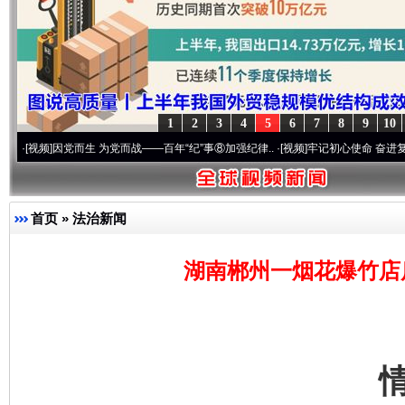
1
2
3
4
5
6
7
8
9
10
因党而生 为党而战——百年“纪”事⑧加强纪律..
·[视频]
牢记初心使命 奋进复兴征程丨“转
首页
»
法治新闻
湖南郴州一烟花爆竹店