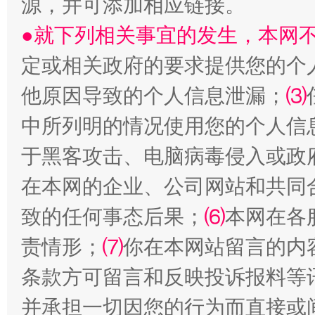
源，并可添加相应链接。
●就下列相关事宜的发生，本网
定或相关政府的要求提供您的个
全民健身五年计划来了！等你上场
他原因导致的个人信息泄漏；
⑶
中所列明的情况使用您的个人信
于黑客攻击、电脑病毒侵入或政
在本网的企业、公司网站和共同
致的任何事态后果；
⑹
本网在各
责情形；
⑺
你在本网站留言的内
条款方可留言和反映投诉报料等
阿坝州三大球赛在茂县开幕
规模最
并承担一切因您的行为而直接或