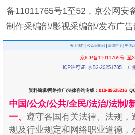
备11011765号1至52，京公网安备：
制作采编部/影视采编部/发布广告
关于我们
|
公众采编部
|
法律声明
| 中国
京ICP备11011765号1至3
ICP许可证: 京B2-20251785
广
千年窑火 生生不息
一
资料编辑/网络推广/法律咨询专线：
010-89525216
QQ
中国/公众/公共/全民/法治/法
一、
遵守各国有关法律、法规，
规及行业规定和网络职业道德，