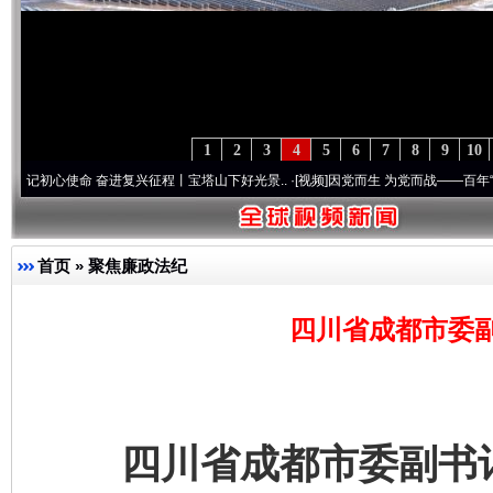
1
2
3
4
5
6
7
8
9
10
使命 奋进复兴征程丨宝塔山下好光景..
·[视频]
因党而生 为党而战——百年“纪”事⑧加强
首页
»
聚焦廉政法纪
四川省成都市委
四川省成都市委副书记