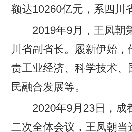
额达10260亿元，系四
2019年9月，王凤朝
川省副省长。履新伊始，
完善运行机制助力责任有效落实
一纸欠条
责工业经济、科学技术、
民融合发展等。
2020年9月23日，
二次全体会议，王凤朝当
东山县通报“牛蛙产品抗生素超标问题”
法