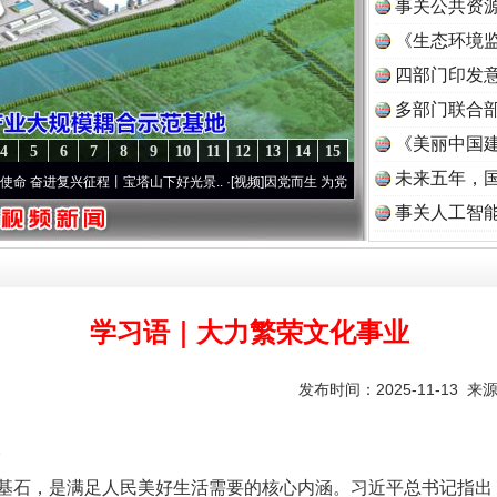
事关公共资
《生态环境监
读
四部门印发
多部门联合部
《美丽中国建
4
5
6
7
8
9
10
11
12
13
14
15
未来五年，
兴征程丨宝塔山下好光景..
·[视频]
因党而生 为党而战——百年“纪”事⑧加强纪律..
·[视
事关人工智
学习语｜大力繁荣文化事业
发布时间：2025-11-13 来
石，是满足人民美好生活需要的核心内涵。习近平总书记指出