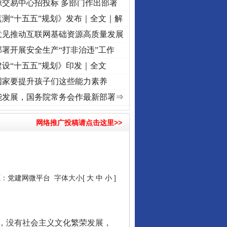
源交易中心招投标 多部门作出部署
测“十五五”规划》发布｜全文｜解
意见推动互联网基础资源高质量发展
署开展安全生产“打非治违”工作
设“十五五”规划》印发｜全文
国家要提升孩子们这些能力素养
频]
牢记初心使命 奋进复兴征程丨“转折之城”激荡..
·[视频]
牢记初心使命 奋进复兴征程丨
能发展，国务院常务会作最新部署⇒
网络推广投稿请点击这里>>
源：
党建网微平台
字体大小[
大
中
小
]
，没有社会主义文化繁荣发展，