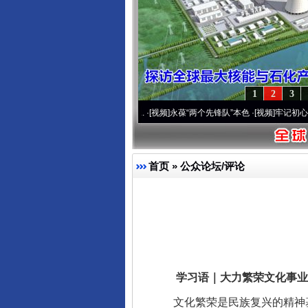
1
2
3
20周年 深刻改变雪域高原..
·[视频]
永葆“两个先锋队”本色
·[视频]
牢记初心使命 奋进复
首页
»
公众论坛/评论
学习语｜大力繁荣文化事业
文化繁荣是民族复兴的精神基