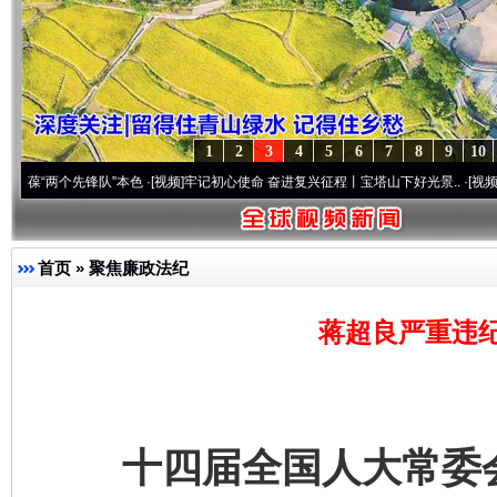
1
2
3
4
5
6
7
8
9
10
个先锋队”本色
·[视频]
牢记初心使命 奋进复兴征程丨宝塔山下好光景..
·[视频]
因党而生 
首页
»
聚焦廉政法纪
蒋超良严重违
十四届全国人大常委会