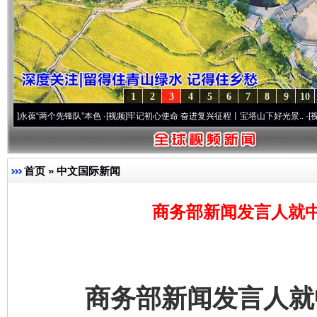
1
2
3
4
5
6
7
8
9
10
“两个先锋队”本色
·[视频]
牢记初心使命 奋进复兴征程丨宝塔山下好光景..
·[视频]
因党而
首页
»
中文国际新闻
商务部新闻发言人就
商务部新闻发言人就中