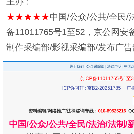
主办 :
★★★★★
中国/公众/公共/全民/
备11011765号1至52，京公网安备：
完善运行机制助力责任有效落实
一纸欠条
制作采编部/影视采编部/发布广告
关于我们
|
公众采编部
|
法律声明
| 中国
京ICP备11011765号1至3
ICP许可证: 京B2-20251785
广
资料编辑/网络推广/法律咨询专线：
010-89525216
QQ
东山县通报“牛蛙产品抗生素超标问题”
法
中国/公众/公共/全民/法治/法