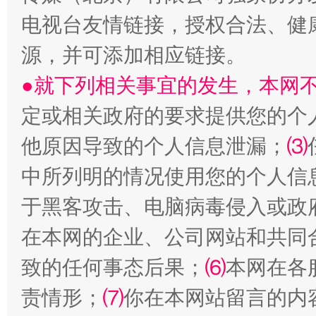
揭开“小金库”的免责幌子
电视台友情链接，授权合法、健
源，并可添加相应链接。
●就下列相关事宜的发生，本网
定或相关政府的要求提供您的个
他原因导致的个人信息泄漏；
⑶
中所列明的情况使用您的个人信
受贿1.44亿！段成刚被判无期
从幼儿
于黑客攻击、电脑病毒侵入或政
在本网的企业、公司网站和共同
致的任何事态后果；
⑹
本网在各
责情形；
⑺
你在本网站留言的内