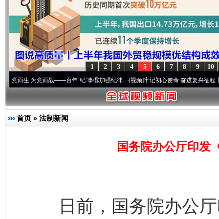
1
2
3
4
5
6
7
8
9
10
 为党而战——百年“纪”事⑧加强纪律..
·[视频]
牢记初心使命 奋进复兴征程丨“转折之城”
首页
»
法制新闻
国务院办公厅印发
日前，国务院办公厅印