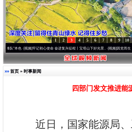
1
2
3
4
5
6
7
8
9
10
本色
·[视频]
牢记初心使命 奋进复兴征程丨宝塔山下好光景..
·[视频]
因党而生 为党而战—
首页
»
时事新闻
四部门发文推进能源
近日，国家能源局、工